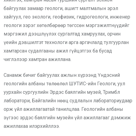
байгуулах замаар геологи, ашигт малтмалын эрэл
хайгуул, гео экологи, геофизик, гидрогеологи, инженер
геологи зэрэг хөтөлбөрөөр төгссөн мэргэжилтнүүдийг
мэргэжил дээшлүүлэх сургалтад хамруулах, орчин
үеийн дэвшилтэт технологи арга аргачлалд тулгуурлан
хамтарсан судалгааны ажил гүйцэтгэх ба бусад
чиглэлээр хамтран ажиллана.
Санамж бичиг байгуулах ажлын хүрээнд Үндэсний
геологийн албаны төлөөлөл ШУТИС-ийн Геологи, уул
уурхайн сургуулийн Эрдэс баялгийн музей, Тримбл
лаборатори, Байгалийн нөөц судлалын лабораториудаар
орж үйл ажиллагаатай танилцлаа. Геологийн албаны
зүгээс эрдэс баялгийн музейн үйл ажиллагааг дэмжиж
ажиллахаа илэрхийллээ.