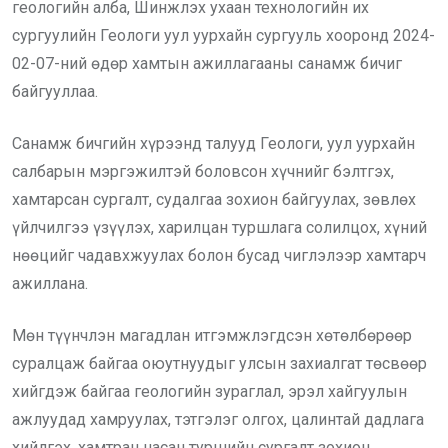
геологийн алба, Шинжлэх ухаан технологийн их
сургуулийн Геологи уул уурхайн сургууль хооронд 2024-
02-07-ний өдөр хамтын ажиллагааны санамж бичиг
байгууллаа.
Санамж бичгийн хүрээнд талууд Геологи, уул уурхайн
салбарын мэргэжилтэй боловсон хүчнийг бэлтгэх,
хамтарсан сургалт, судалгаа зохион байгуулах, зөвлөх
үйлчилгээ үзүүлэх, харилцан туршлага солилцох, хүний
нөөцийг чадавхжуулах болон бусад чиглэлээр хамтарч
ажиллана.
Мөн түүнчлэн магадлан итгэмжлэгдсэн хөтөлбөрөөр
суралцаж байгаа оюутнуудыг улсын захиалгат төсвөөр
хийгдэж байгаа геологийн зураглал, эрэл хайгуулын
ажлуудад хамруулах, тэтгэлэг олгох, цалинтай дадлага
хийлгэх, хамтран насан туршийн сургалт зохион