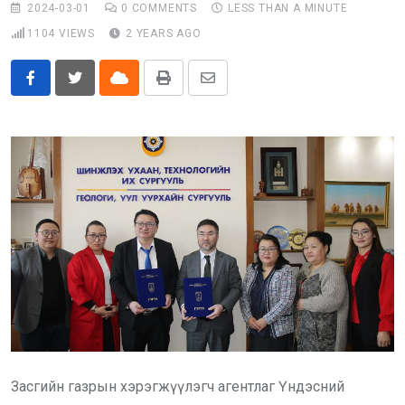
2024-03-01
0
COMMENTS
LESS THAN A MINUTE
Бусад
1104
VIEWS
2 YEARS AGO
E-Zasag.mn
Cloud
Print
Share
via
Email
Засгийн газрын хэрэгжүүлэгч агентлаг Үндэсний