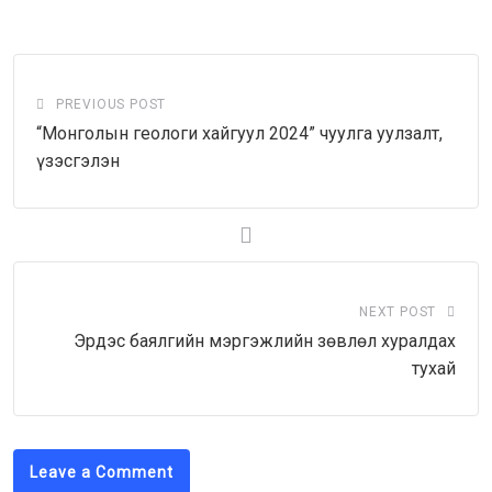
Email
PREVIOUS POST
“Монголын геологи хайгуул 2024” чуулга уулзалт,
үзэсгэлэн
NEXT POST
Эрдэс баялгийн мэргэжлийн зөвлөл хуралдах
тухай
Leave a Comment