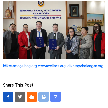
idikotamagelang.org
crowncellars.org
idikotapekalongan.org
Share This Post:
Cloud
Print
Share
via