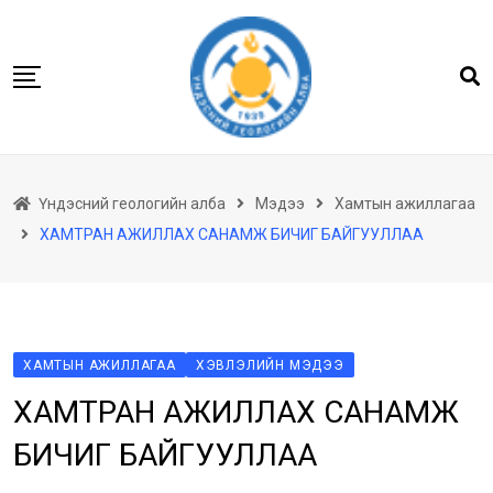
Skip
to
content
Нүүр
Үндэсний геологийн алба
Мэдээ
Хамтын ажиллагаа
Бидний тухай
ХАМТРАН АЖИЛЛАХ САНАМЖ БИЧИГ БАЙГУУЛЛАА
Геологийн баримтын төв архив
Мэдээлэл
Төсөл хөтөлбөр
Хууль тогтоомж
ХАМТЫН АЖИЛЛАГАА
ХЭВЛЭЛИЙН МЭДЭЭ
ХАМТРАН АЖИЛЛАХ САНАМЖ
Үйлчилгээ
Ил тод байдал
БИЧИГ БАЙГУУЛЛАА
Танин мэдэхүй