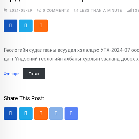
2024-05-29
0
COMMENTS
LESS THAN A MINUTE
13
Cloud
Геологийн судалгааны асуудал хэлэлцэх УТХ-2024-07 оос 
цагт Үндэсний геологийн албаны хурлын зааланд доорх х
Хуваарь
Татах
Share This Post:
Cloud
Print
Share
via
Email