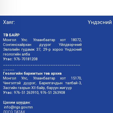
Хаяг:
Үндэсний 
ТӨВ БАЙР
Монгол Улс. Улаанбаатар хот 18072,
Сонгинохайрхан дүүрэг Үйлдвэрчний
Эвлэлийн гудамж 37, 29-р хороо Үндэсний
геологийн алба
Утас:
976-70181208
__________________________________
_____
Геологийн баримтын төв архив
Монгол Улс, Улаанбаатар хот 15170,
Чингэлтэй дүүрэг, Барилгачдын талбай-3,
Засгийн газрын XII байр, баруун жигүүр
Утас:
976-51 263910, 976-51 263908
Цахим шуудан:
info@ngs.gov.mn
ЛОГО ТАТАХ