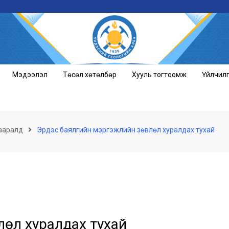
Мэдээлэл
Төсөл хөтөлбөр
Хууль тогтоомж
Үйлчил
ааралд
Эрдэс баялгийн мэргэжлийн зөвлөл хуралдах тухай
лөл хуралдах тухай