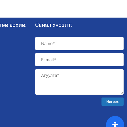
өв архив:
Санал хүсэлт:
Илгээх