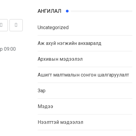
АНГИЛАЛ
Uncategorized
Share
Print
via
Аж ахуй нэгжийн анхааралд
Email
р 09:00
Архивын мэдээлэл
Ашигт малтмалын сонгон шалгаруулалт
Зар
Мэдээ
Нээлттэй мэдээлэл