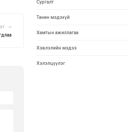
Сургалт
Танин мэдэхүй
OST
Хамтын ажиллагаа
гдлаа
Хэвлэлийн мэдээ
Хэлэлцүүлэг