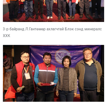
3-р байранд Л.Гантөмөр ахлагчтай Блэк сэнд минералс
ХХК