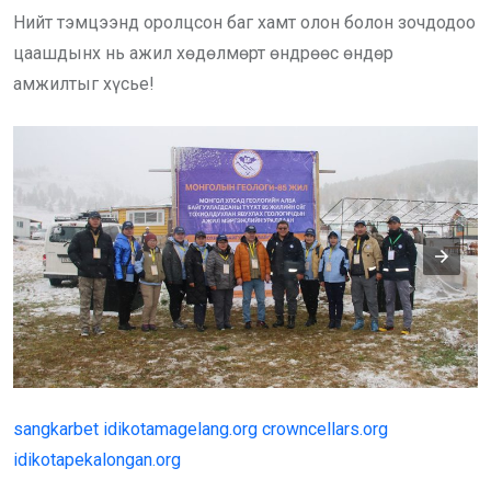
Нийт тэмцээнд оролцсон баг хамт олон болон зочдодоо
цаашдынх нь ажил хөдөлмөрт өндрөөс өндөр
амжилтыг хүсье!
sangkarbet
idikotamagelang.org
crowncellars.org
idikotapekalongan.org