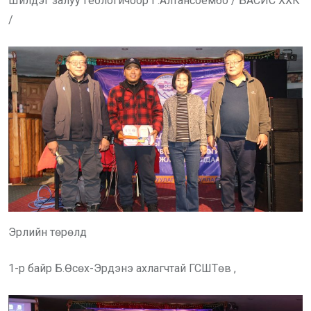
Шилдэг залуу геологичоор Г.Алтансоёмбо / БАСИС ХХК
/
Эрлийн төрөлд
1-р байр Б.Өсөх-Эрдэнэ ахлагчтай ГСШТөв ,