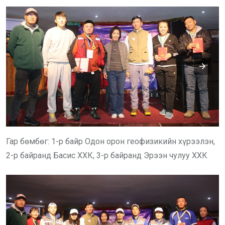
Гар бөмбөг: 1-р байр Одон орон геофизикийн хүрээлэн,
2-р байранд Басис ХХК, 3-р байранд Эрээн чулуу ХХК