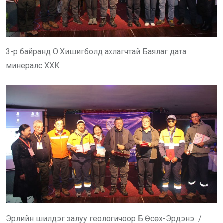
3-р байранд О.Хишигболд ахлагчтай Баялаг дата
минералс ХХК
Эрлийн шилдэг залуу геологичоор Б.Өсөх-Эрдэнэ /