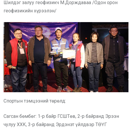
Шилдэг залуу геофизикч М.Дорждаваа /Одон орон
геофизикийн хүрээлэн/
Спортын тэмцээний төрөлд:
Сагсан бөмбөг: 1-р байр ГСШТөв, 2-р байранд Эрээн
чулуу ХХК, 3-р байранд Эрдэнэт үйлдвэр ТӨҮГ