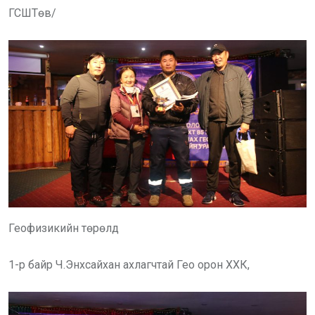
ГСШТөв/
Геофизикийн төрөлд
1-р байр Ч.Энхсайхан ахлагчтай Гео орон ХХК,