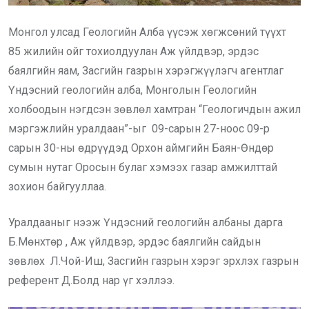
Монгол улсад Геологийн Алба үүсэж хөгжсөний түүхт
85 жилийн ойг тохиолдуулан Аж үйлдвэр, эрдэс
баялгийн яам, Засгийн газрын хэрэгжүүлэгч агентлаг
Үндэсний геологийн алба, Монголын Геологийн
холбоодын нэгдсэн зөвлөл хамтран “Геологичдын ажил
мэргэжлийн уралдаан”-ыг᠌ 09-сарын 27-ноос 09-р
сарын 30-ны өдрүүдэд Орхон аймгийн Баян-Өндөр
сумын нутаг Оросын булаг хэмээх газар амжилттай
зохион байгууллаа.
Уралдааныг нээж Үндэсний геологийн албаны дарга
Б.Мөнхтөр , Аж үйлдвэр, эрдэс баялгийн сайдын
зөвлөх Л.Чой-Иш, Засгийн газрын хэрэг эрхлэх газрын
референт Д.Болд нар үг хэллээ.