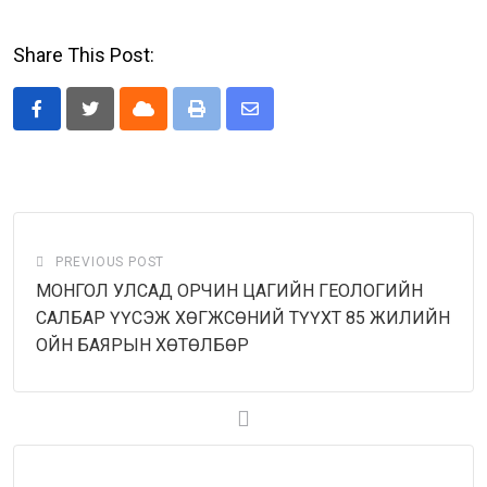
Share This Post:
Cloud
Print
Share
via
Email
PREVIOUS POST
МОНГОЛ УЛСАД ОРЧИН ЦАГИЙН ГЕОЛОГИЙН
САЛБАР ҮҮСЭЖ ХӨГЖСӨНИЙ ТҮҮХТ 85 ЖИЛИЙН
ОЙН БАЯРЫН ХӨТӨЛБӨР