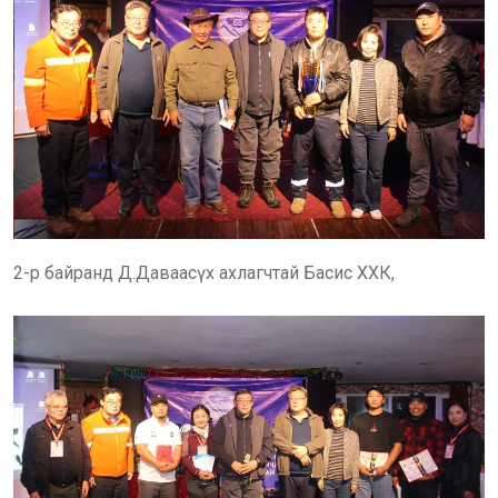
2-р байранд Д.Даваасүх ахлагчтай Басис ХХК,