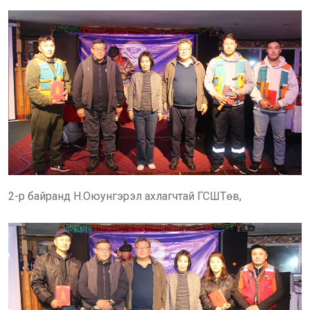
2-р байранд Н.Оюунгэрэл ахлагчтай ГСШТөв,