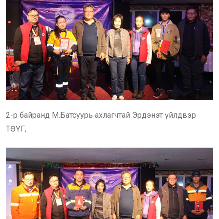
2-р байранд М.Батсуурь ахлагчтай Эрдэнэт үйлдвэр
ТӨҮГ,