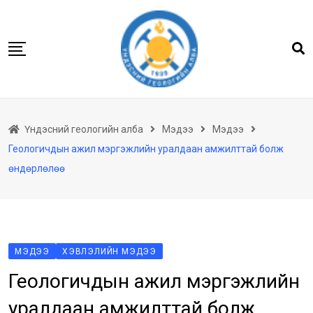
Skip
to
content
Нүүр
Үндэсний геологийн алба
Мэдээ
Мэдээ
Бидний тухай
Геологичдын ажил мэргэжлийн уралдаан амжилттай болж
Геологийн баримтын төв архив
өндөрлөлөө
Мэдээлэл
Төсөл хөтөлбөр
Хууль тогтоомж
МЭДЭЭ
ХЭВЛЭЛИЙН МЭДЭЭ
Үйлчилгээ
Геологичдын ажил мэргэжлийн
Ил тод байдал
уралдаан амжилттай болж
Танин мэдэхүй