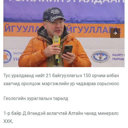
Тус уралдаанд нийт 21 байгууллагын 150 орчим албан
хаагчид оролцож мэргэжлийн ур чадвараа сорьсноос
Геологийн зураглалын төрөлд
1-р байр Д.Өгөөдэй ахлагчтай Алтайн чанад минералс
ХХК,