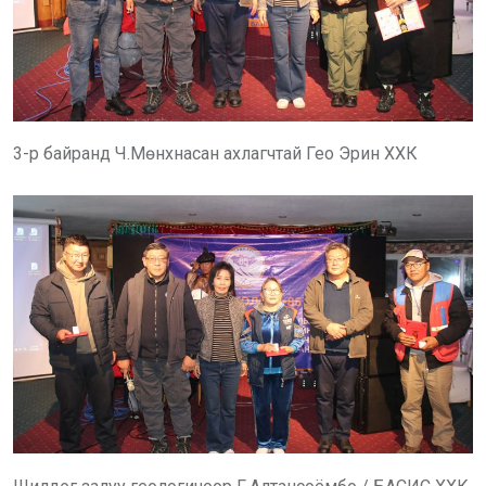
3-р байранд Ч.Мөнхнасан ахлагчтай Гео Эрин ХХК