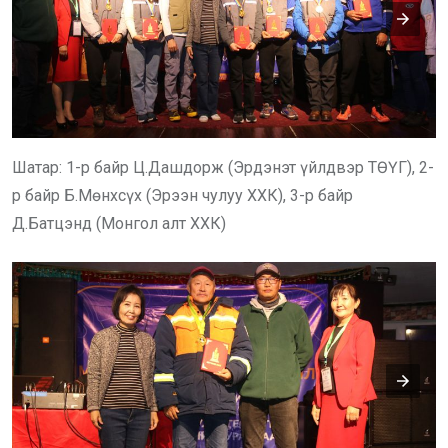
Шатар: 1-р байр Ц.Дашдорж (Эрдэнэт үйлдвэр ТӨҮГ), 2-
р байр Б.Мөнхсүх (Эрээн чулуу ХХК), 3-р байр
Д.Батцэнд (Монгол алт ХХК)