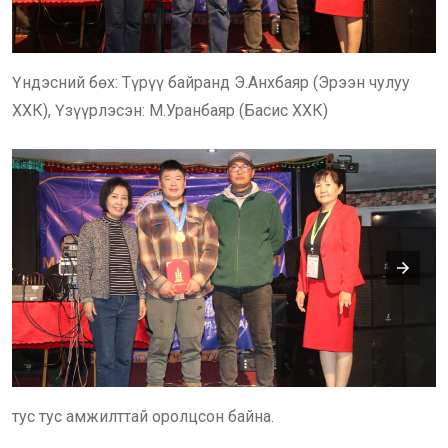
Үндэсний бөх: Түрүү байранд Э.Анхбаяр (Эрээн чулуу
ХХК), Үзүүрлэсэн: М.Уранбаяр (Басис ХХК)
тус тус амжилттай оролцсон байна.