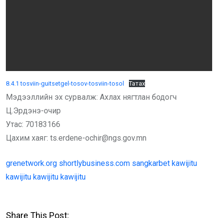
8.4.1 tosviin-guitsetgel-tosov-tosviin-tosol
Татах
Мэдээллийн эх сурвалж: Ахлах нягтлан бодогч
Ц.Эрдэнэ-очир
Утас: 70183166
Цахим хаяг: ts.erdene-ochir@ngs.gov.mn
grenetwork.org
shortlybusiness.com
sangkarbet
kawijitu
kawijitu
kawijitu
kawijitu
Share This Post: