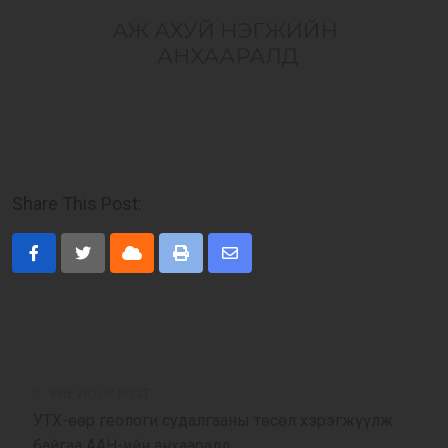
Share This Post:
Cloud
Print
Share
via
Email
PREVIOUS POST
УТХ-өөр геологи судалгааны төсөл хэрэгжүүлж
байгаа ААН-ийн анхааралд