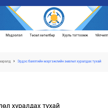
Мэдээлэл
Төсөл хөтөлбөр
Хууль тогтоомж
Үйлчил
ааралд
Эрдэс баялгийн мэргэжлийн зөвлөл хуралдах тухай
лөл хуралдах тухай