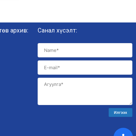
өв архив:
Санал хүсэлт:
Илгээх