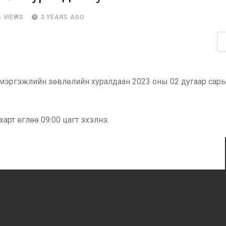
4
VIEWS
3 YEARS AGO
 мэргэжлийн зөвлөлийн хуралдаан 2023 оны 02 дугаар сар
арт өглөө 09:00 цагт эхэлнэ.