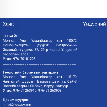
Хаяг:
Үндэсний 
ТӨВ БАЙР
Монгол Улс. Улаанбаатар хот 18072,
Сонгинохайрхан дүүрэг Үйлдвэрчний
Эвлэлийн гудамж 37, 29-р хороо Үндэсний
геологийн алба
Утас:
976-70181208
__________________________________
_____
Геологийн баримтын төв архив
Монгол Улс, Улаанбаатар хот 15170,
Чингэлтэй дүүрэг, Барилгачдын талбай-3,
Засгийн газрын XII байр, баруун жигүүр
Утас:
976-51 263910, 976-51 263908
Цахим шуудан:
info@ngs.gov.mn