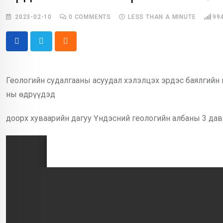
2023-02-10
0
COMMENTS
LESS THAN A MINUTE
99
Cloud
Геологийн судалгааны асуудал хэлэлцэх эрдэс баялгийн
ны өдрүүдэд
доорх хуваарийн дагуу Үндэсний геологийн албаны 3 давх