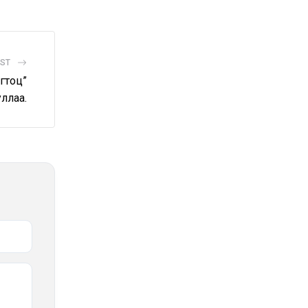
OST
гтоц”
ллаа.