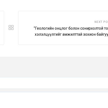
NEXT P
“Геологийн онцлог болон сонирхолтой то
хэлэлцүүлгийг амжилттай зохион байгуу