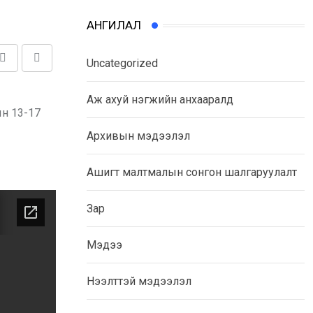
АНГИЛАЛ
Uncategorized
Share
Print
via
Аж ахуй нэгжийн анхааралд
Email
ын 13-17
Архивын мэдээлэл
Ашигт малтмалын сонгон шалгаруулалт
Зар
Мэдээ
Нээлттэй мэдээлэл