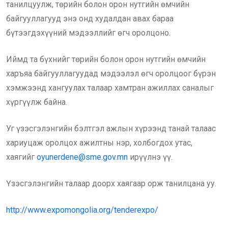
танилцуулж, төрийн болон орон нутгийн өмчийн
байгууллагууд энэ онд худалдан авах бараа
бүтээгдэхүүний мэдээллийг өгч оролцоно.
Иймд та бүхнийг төрийн болон орон нутгийн өмчийн
харъяа байгууллагуудад мэдээлэл өгч оролцоог бүрэн
хэмжээнд хангуулах талаар хамтран ажиллах саналыг
хүргүүлж байна.
Уг үзэсгэлэнгийн бэлтгэл ажлын хүрээнд танай талаас
хариуцаж оролцох ажилтны нэр, холбогдох утас,
хаягийг
oyunerdene@sme.gov.mn
ирүүлнэ үү.
Үзэсгэлэнгийн талаар доорх хаягаар орж танилцана уу.
http://www.expomongolia.org/tenderexpo/