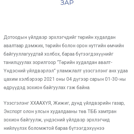
Дотоодын үйлдвэр эрхлэгчдийг төрийн худалдан
авалтаар дэмжих, төрийн болон орон нутгийн өмчийн
байгууллагуудтай холбох, бараа бүтээгдэхүүнийг
танилцуулах зорилгоор “Төрийн худалдан авалт-
Үндэсний үйлдвэрлэл” уламжлалт үзэсгэлэнг анх удаа
цахим хэлбэрээр 2021 оны 04 дүгээр сарын 01-30-ны
өдрүүдэд зохион байгуулах гэж байна.
Үзэсгэлэнг ХХААХҮЯ, Жижиг, дунд үйлдвэрийн газар,
Экспорт олон улсын худалдааны төв ТББ хамтран
зохион байгуулж, үндэсний үйлдвэр эрхлэгчид
нийлүүлэх боломжтой бараа бүтээгдэхүүнээ