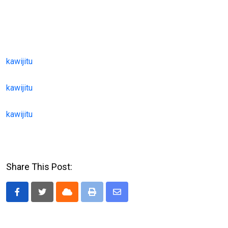
kawijitu
kawijitu
kawijitu
Share This Post:
Cloud
Print
Share
via
Email