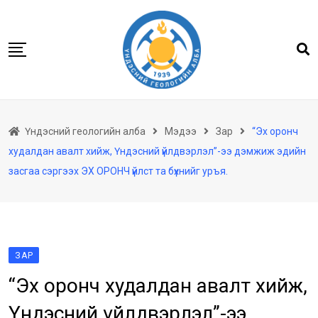
Skip
to
content
Нүүр
Үндэсний геологийн алба
Мэдээ
Зар
“Эх оронч
Бидний тухай
худалдан авалт хийж, Үндэсний үйлдвэрлэл”-ээ дэмжиж эдийн
Геологийн баримтын төв архив
засгаа сэргээх ЭХ ОРОНЧ үйлст та бүхнийг уръя.
Мэдээлэл
Төсөл хөтөлбөр
Хууль тогтоомж
ЗАР
Үйлчилгээ
“Эх оронч худалдан авалт хийж,
Ил тод байдал
Үндэсний үйлдвэрлэл”-ээ
Танин мэдэхүй