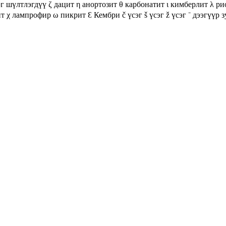
эг шүлтлэгдүү
ζ дацит
η анортозит
θ карбонатит
ι кимберлит
λ ри
ит
χ лампрофир
ω пикрит
Ɛ Кембри
č үсэг
š үсэг
ž үсэг
⁻ дээгүүр з