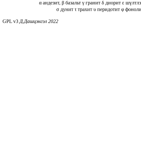
α андезит,
β базальт
γ гранит
δ диорит
ε шүлтл
σ дунит
τ трахит
υ перидотит
φ фонол
GPL v3
Д.Дашцэнгэл 2022