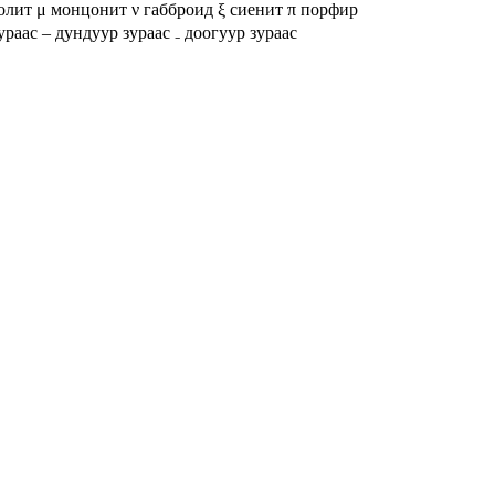
олит
μ монцонит
ν габброид
ξ сиенит
π порфир
ураас
– дундуур зураас
₋ доогуур зураас