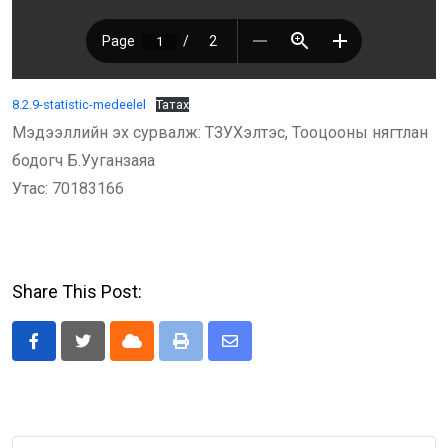
8.2.9-statistic-medeelel
Татах
Мэдээллийн эх сурвалж: ТЗУХэлтэс, Тооцооны нягтлан
бодогч Б.Ууганзаяа
Утас: 70183166
Share This Post:
Cloud
Print
Share
via
Email