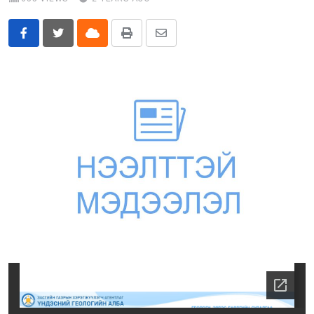
Бусад
Cloud
Print
Share
E-Zasag.mn
via
Email