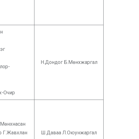
түвшин
атаа
нэчимэг
баатар
Н.Дондог Б.Мөнхжаргал
лор-
энэ
рмаа
х-Очир
.Мөнхнасан
р Г.Жавхлан
Ш.Даваа Л.Оюунжаргал