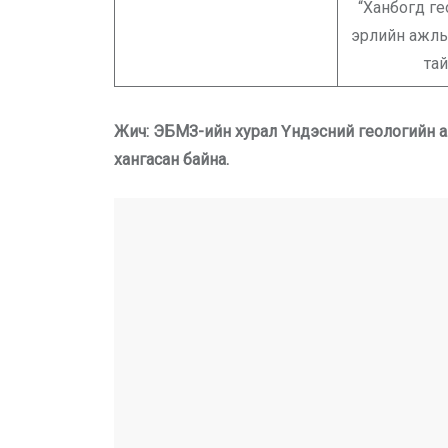
“Ханбогд г
эрлийн ажлы
та
Жич: ЭБМЗ-ийн хурал Үндэсний геологийн ал
хангасан байна.