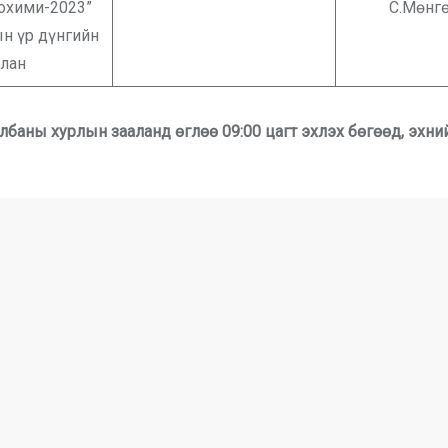
еохими-2023”
С.Мөнг
н үр дүнгийн
йлан
баны хурлын зааланд өглөө 09:00 цагт эхлэх бөгөөд, эхни