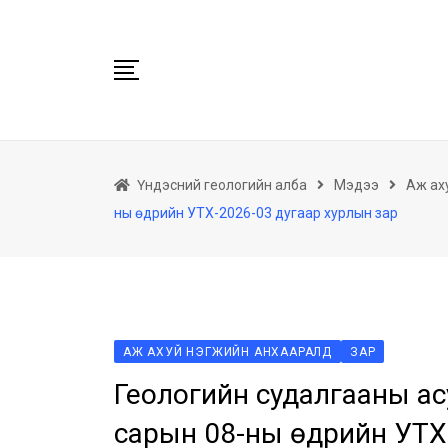
Skip
to
content
Нүүр
Үндэсний геологийн алба
Мэдээ
Аж ах
Бидний тухай
ны өдрийн УТХ-2026-03 дугаар хурлын зар
Геологийн баримтын төв архив
Мэдээлэл
Төсөл хөтөлбөр
Хууль тогтоомж
АЖ АХУЙ НЭГЖИЙН АНХААРАЛД
ЗАР
Үйлчилгээ
Геологийн судалгааны ас
Ил тод байдал
сарын 08-ны өдрийн УТХ
Танин мэдэхүй