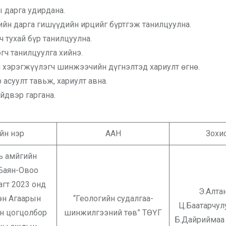
 дарга удирдана.
ийн дарга гишүүдийн ирцийг бүртгэж танилцуулна.
 тухай бүр танилцуулна.
гч танилцуулга хийнэ.
л хэрэгжүүлэгч шинжээчийн дүгнэлтэд хариулт өгнө.
асуулт тавьж, хариулт авна.
йдвэр гаргана.
йн нэр
ААН
Зохи
ь амйгийн
 Баян-Овоо
агт 2023 онд
Э.Алта
эн Агаарын
“Геологийн судалгаа-
Ц.Баатарчул
н цогцолбор
шинжилгээний төв” ТӨҮГ
Б.Дайриймаа