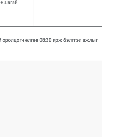
өншагай
й оролцогч өлгөө 08:30 ирж бэлтгэл ажлыг