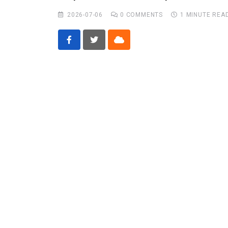
Бусад
2026-07-06
0
COMMENTS
1 MINUTE REA
E-Zasag.mn
Cloud