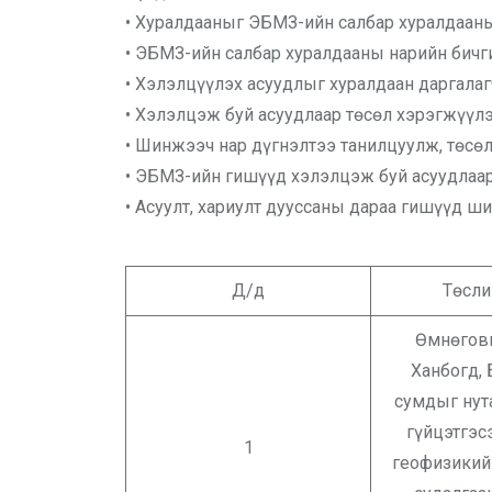
• Хуралдааныг ЭБМЗ-ийн салбар хуралдааны
• ЭБМЗ-ийн салбар хуралдааны нарийн бичг
• Хэлэлцүүлэх асуудлыг хуралдаан даргалагч
• Хэлэлцэж буй асуудлаар төсөл хэрэгжүүлэ
• Шинжээч нар дүгнэлтээ танилцуулж, төсө
• ЭБМЗ-ийн гишүүд хэлэлцэж буй асуудлаар 
• Асуулт, хариулт дууссаны дараа гишүүд ши
Д/д
Төсли
Өмнөгов
Ханбогд,
сумдыг нут
гүйцэтгэс
1
геофизикий