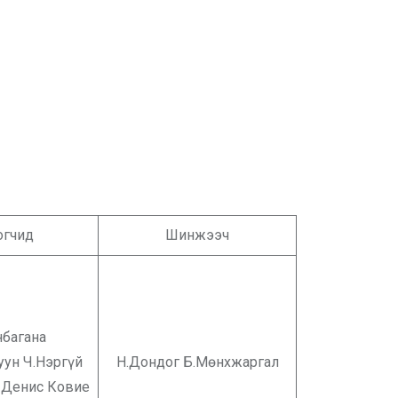
огчид
Шинжээч
нбагана
уун Ч.Нэргүй
Н.Дондог Б.Мөнхжаргал
 Денис Ковие