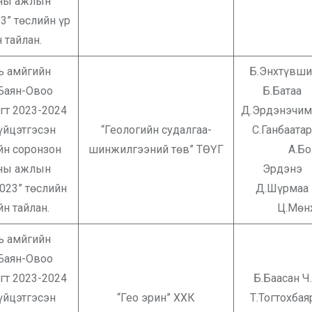
аны ажлын
3” төслийн үр
 тайлан.
ь амйгийн
Б.Энх
 Баян-Овоо
Б.Б
гт 2023-2024
Д.Эрдэ
үйцэтгэсэн
“Геологийн судалгаа-
С.Ган
йн соронзон
шинжилгээний төв” ТӨҮГ
А.Бо
аны ажлын
Эрд
023” төслийн
Д.Шү
йн тайлан.
Ц.Мөн
ь амйгийн
 Баян-Овоо
гт 2023-2024
Б.Баасан Ч
үйцэтгэсэн
“Гео эрин” ХХК
Т.Тогтохбая