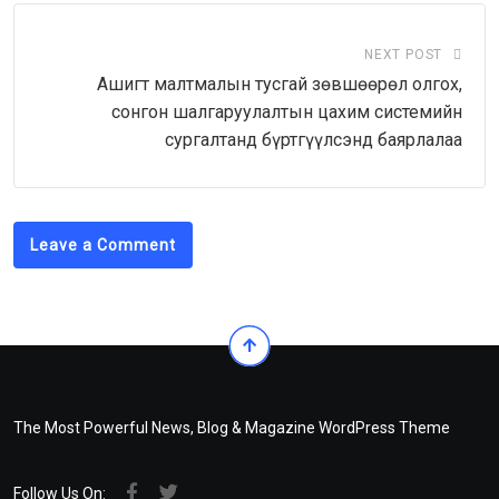
NEXT POST
Ашигт малтмалын тусгай зөвшөөрөл олгох,
сонгон шалгаруулалтын цахим системийн
сургалтанд бүртгүүлсэнд баярлалаа
Leave a Comment
The Most Powerful News, Blog & Magazine WordPress Theme
Follow Us On: