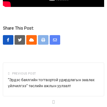
Share This Post:
Cloud
Print
Share
via
Email
PREVIOUS POST
“Эрдэс баялгийн тогтвортой удирдлагын зөвлөх
үйлчилгээ” төслийн ажлын уулзалт