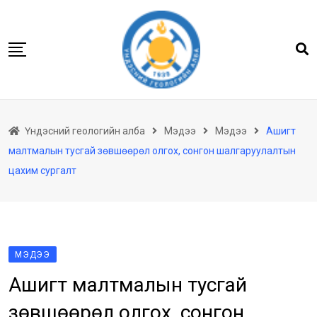
Skip
to
content
Нүүр
Үндэсний геологийн алба
Мэдээ
Мэдээ
Ашигт
Бидний тухай
малтмалын тусгай зөвшөөрөл олгох, сонгон шалгаруулалтын
Геологийн баримтын төв архив
цахим сургалт
Мэдээлэл
Төсөл хөтөлбөр
Хууль тогтоомж
МЭДЭЭ
Үйлчилгээ
Ашигт малтмалын тусгай
Ил тод байдал
зөвшөөрөл олгох, сонгон
Танин мэдэхүй