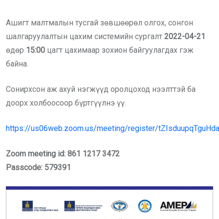
Ашигт малтмалын тусгай зөвшөөрөл олгох, сонгон
шалгаруулалтын цахим системийн сургалт
2022-04-21
өдөр
15:00
цагт цахимаар зохион байгуулагдах гэж
байна.
Сонирхсон аж ахуй нэгжүүд оролцоход нээлттэй ба
доорх холбоосоор бүртгүүлнэ үү.
https://us06web.zoom.us/meeting/register/tZIsduupqTg
Zoom meeting id: 861 1217 3472
Passcode: 579391