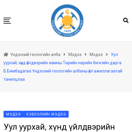
Skip
to
content
Нүүр
Үндэсний геологийн алба
Мэдээ
Мэдээ
Уул
Бидний тухай
уурхай, хүнд үйлдвэрийн яамны Төрийн нарийн бичгийн дарга
Геологийн баримтын төв архив
Б.Бямбадагва Үндэсний геологийн албаны үйл ажиллагаатай
Мэдээлэл
танилцлаа
Төсөл хөтөлбөр
Хууль тогтоомж
Үйлчилгээ
МЭДЭЭ
ХЭВЛЭЛИЙН МЭДЭЭ
Ил тод байдал
Уул уурхай, хүнд үйлдвэрийн
Танин мэдэхүй