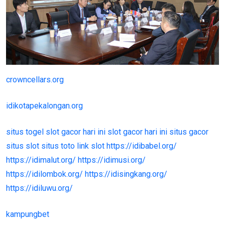
crowncellars.org
idikotapekalongan.org
situs togel
slot gacor hari ini
slot gacor hari ini
situs gacor
situs slot
situs toto
link slot
https://idibabel.org/
https://idimalut.org/
https://idimusi.org/
https://idilombok.org/
https://idisingkang.org/
https://idiluwu.org/
kampungbet