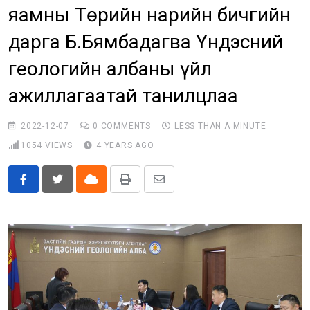
яамны Төрийн нарийн бичгийн
Бусад
дарга Б.Бямбадагва Үндэсний
E-Zasag.mn
геологийн албаны үйл
ажиллагаатай танилцлаа
2022-12-07
0
COMMENTS
LESS THAN A MINUTE
1054
VIEWS
4 YEARS AGO
Cloud
Print
Share
via
Email