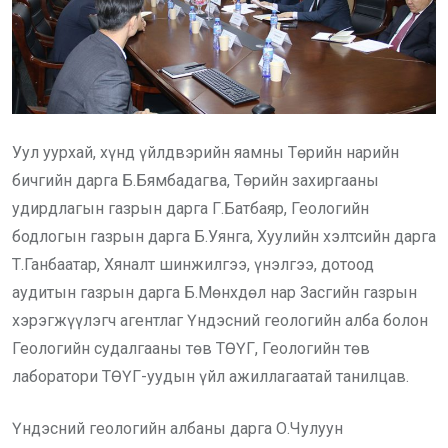
Уул уурхай, хүнд үйлдвэрийн яамны Төрийн нарийн
бичгийн дарга Б.Бямбадагва, Төрийн захиргааны
удирдлагын газрын дарга Г.Батбаяр, Геологийн
бодлогын газрын дарга Б.Уянга, Хуулийн хэлтсийн дарга
Т.Ганбаатар, Хяналт шинжилгээ, үнэлгээ, дотоод
аудитын газрын дарга Б.Мөнхдөл нар Засгийн газрын
хэрэгжүүлэгч агентлаг Үндэсний геологийн алба болон
Геологийн судалгааны төв ТӨҮГ, Геологийн төв
лаборатори ТӨҮГ-уудын үйл ажиллагаатай танилцав.
Үндэсний геологийн албаны дарга О.Чулуун