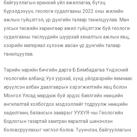
байгууллагын ерөнхий үйл ажиллагаа, бүтэц
бүрэлдэхүүн, геологи судалгааны 2022 оны жилийн
ажлын гүйцэтгэл, үр дүнгийн талаар танилцуулав. Мөн
улсын төсвийн хөрөнгөөр ажил гүйцэтгэж буй геологи
судалгааны төслүүдийн шуурхай хяналтын ажлын явц,
хээрийн материал хүлээж авсан үр дүнгийн талаар
танилцуулав.
Төрийн нарийн бичгийн дарга Б.Бямбадагва Үндэсний
геологийн албанд Уул уурхай, хүнд үйлдвэрийн яамнаас
ирүүлсэн албан даалгаврын хэрэгжилтийн явц болон
Монгол Улсад мөрдөж буй эрдэс баялгийн нөөцийн
ангилалтай холбогдох мэдээллийг тодруулж нөөцийн
хөдөлгөөн, балансын зааврыг УУХҮЯ-ны Геологийн
бодлогын газартай хамтран яаралтай шинэчлэн
боловсруулахыг чиглэл болов. Түүнчлэн, байгууллагын