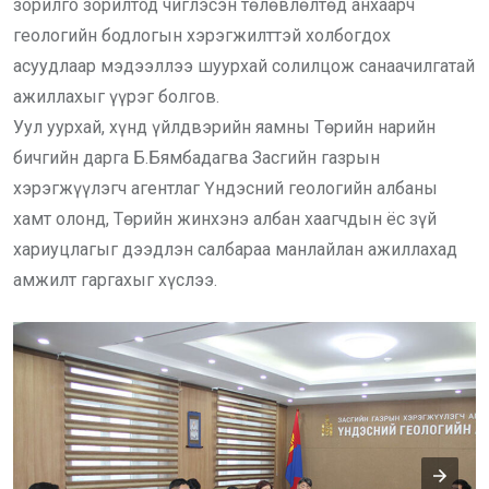
зорилго зорилтод чиглэсэн төлөвлөлтөд анхаарч
геологийн бодлогын хэрэгжилттэй холбогдох
асуудлаар мэдээллээ шуурхай солилцож санаачилгатай
ажиллахыг үүрэг болгов.
Уул уурхай, хүнд үйлдвэрийн яамны Төрийн нарийн
бичгийн дарга Б.Бямбадагва Засгийн газрын
хэрэгжүүлэгч агентлаг Үндэсний геологийн албаны
хамт олонд, Төрийн жинхэнэ албан хаагчдын ёс зүй
хариуцлагыг дээдлэн салбараа манлайлан ажиллахад
амжилт гаргахыг хүслээ.