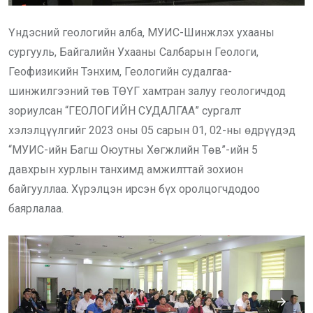
Үндэсний геологийн алба, МУИС-Шинжлэх ухааны
сургууль, Байгалийн Ухааны Салбарын Геологи,
Геофизикийн Тэнхим, Геологийн судалгаа-
шинжилгээний төв ТӨҮГ хамтран залуу геологичдод
зориулсан “ГЕОЛОГИЙН СУДАЛГАА” сургалт
хэлэлцүүлгийг 2023 оны 05 сарын 01, 02-ны өдрүүдэд
“МУИС-ийн Багш Оюутны Хөгжлийн Төв”-ийн 5
давхрын хурлын танхимд амжилттай зохион
байгууллаа. Хүрэлцэн ирсэн бүх оролцогчдодоо
баярлалаа.