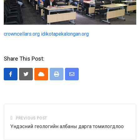
crowncellars.org
idikotapekalongan.org
Share This Post:
Cloud
Print
Share
via
Email
PREVIOUS POST
Үндэсний геологийн албаны дарга томилогдлоо