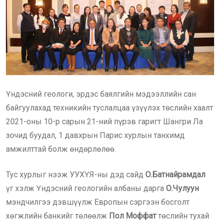
Үндэсний геологи, эрдэс баялгийн мэдээллийн сан
байгуулахад техникийн туслалцаа үзүүлэх төслийн хаалт
2021-оны 10-р сарын 21-ний пүрэв гаригт Шангри Ла
зочид буудал, 1 давхрын Парис хурлын танхимд
амжилттай болж өндөрлөлөө.
Тус хурлыг нээж УУХҮЯ-ны дэд сайд
О.Батнайрамдал
үг хэлж Үндэсний геологийн албаны дарга
О.Чулуун
мэндчилгээ дэвшүүлж Европын сэргээн босголт
хөгжлийн банкийг төлөөлж
Пол Моффат
төслийн тухай