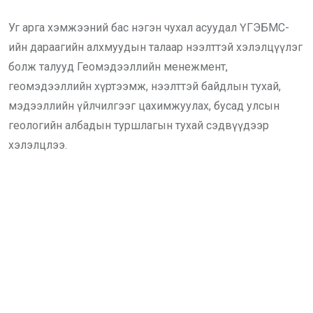
Уг арга хэмжээний бас нэгэн чухал асуудал ҮГЭБМС-
ийн дараагийн алхмуудын талаар нээлттэй хэлэлцүүлэг
болж талууд Геомэдээллийн менежмент,
геомэдээллийн хүртээмж, нээлттэй байдлын тухай,
мэдээллийн үйлчилгээг цахимжуулах, бусад улсын
геологийн албадын туршлагын тухай сэдвүүдээр
хэлэлцлээ.