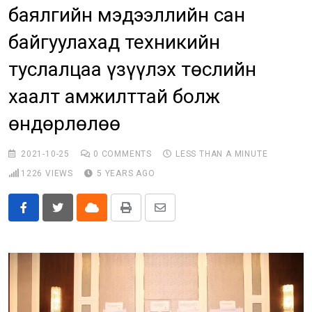
баялгийн мэдээллийн сан
Бусад
байгуулахад техникийн
E-Zasag.mn
туслалцаа үзүүлэх төслийн
хаалт амжилттай болж
өндөрлөлөө
2021-10-25
0
COMMENTS
LESS THAN A MINUTE
1226
VIEWS
5 YEARS AGO
Cloud
Print
Share
via
Email