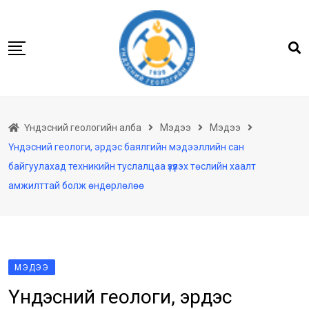
Skip
to
content
Нүүр
Үндэсний геологийн алба
Мэдээ
Мэдээ
Бидний тухай
Үндэсний геологи, эрдэс баялгийн мэдээллийн сан
Геологийн баримтын төв архив
байгуулахад техникийн туслалцаа үзүүлэх төслийн хаалт
Мэдээлэл
амжилттай болж өндөрлөлөө
Төсөл хөтөлбөр
Хууль тогтоомж
Үйлчилгээ
МЭДЭЭ
Ил тод байдал
Үндэсний геологи, эрдэс
Танин мэдэхүй