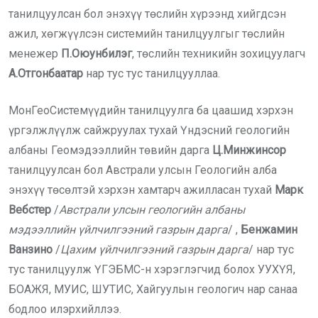
танилцуулсан бол энэхүү төслийн хүрээнд хийгдсэн
ажил, хөгжүүлсэн системийн танилцуулгыг төслийн
менежер
П.Оюунбилэг
, төслийн техникийн зохицуулагч
А.Отгонбаатар
нар тус тус танилцууллаа.
МонГеоСистемүүдийн танилцуулга ба цаашид хэрхэн
үргэлжлүүлж сайжруулах тухай Үндэсний геологийн
албаны Геомэдээллийн төвийн дарга
Ц.Минжинсор
танилцуулсан бол Австрали улсын Геологийн алба
энэхүү төсөлтэй хэрхэн хамтарч ажилласан тухай
Марк
Вебстер
/
Австрали улсын геологийн албаны
мэдээллийн үйлчилгээний газрын дарга
/ ,
Бенжамин
Ванзино
/
Цахим үйлчилгээний газрын дарга
/ нар тус
тус танилцуулж ҮГЭБМС-н хэрэглэгчид болох УУХҮЯ,
БОАЖЯ, МУИС, ШУТИС, Хайгуулын геологич нар санаа
бодлоо илэрхийллээ.