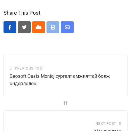
Share This Post:
Cloud
Print
Share
via
Email
PREVIOUS POST
Geosoft Oasis Montaj сургалт амжилттай болж
өндөрлөлөө.
NEXT POST