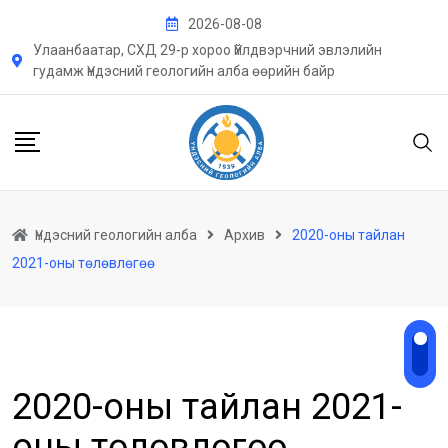
Skip
2026-08-08
to
Улаанбаатар, СХД 29-р хороо Үйлдвэрчний эвлэлийн
content
гудамж Үндэсний геологийн алба өөрийн байр
Үндэсний геологийн алба
Архив
2020-оны тайлан
2021-оны төлөвлөгөө
2020-оны тайлан 2021-
оны төлөвлөгөө