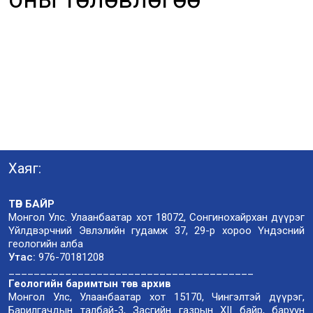
Хаяг:
ТӨВ БАЙР
Монгол Улс. Улаанбаатар хот 18072, Сонгинохайрхан дүүрэг
Үйлдвэрчний Эвлэлийн гудамж 37, 29-р хороо Үндэсний
геологийн алба
Утас:
976-70181208
_______________________________________
Геологийн баримтын төв архив
Монгол Улс, Улаанбаатар хот 15170, Чингэлтэй дүүрэг,
Барилгачдын талбай-3, Засгийн газрын XII байр, баруун