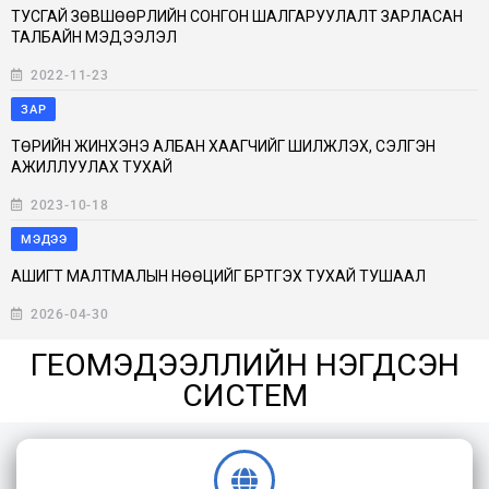
ТУСГАЙ ЗӨВШӨӨРЛИЙН СОНГОН ШАЛГАРУУЛАЛТ ЗАРЛАСАН
ТАЛБАЙН МЭДЭЭЛЭЛ
2022-11-23
Монгол, Тажикистан Улсын геологийн байгууллагууд хамтран
ажиллах тухай харилцан ойлголцлын санамж бичиг байгууллаа.
ЗАР
ТӨРИЙН ЖИНХЭНЭ АЛБАН ХААГЧИЙГ ШИЛЖҮҮЛЭХ, СЭЛГЭН
АЖИЛЛУУЛАХ ТУХАЙ
2023-10-18
МЭДЭЭ
АШИГТ МАЛТМАЛЫН НӨӨЦИЙГ БҮРТГЭХ ТУХАЙ ТУШААЛ
2026-04-30
ГЕОМЭДЭЭЛЛИЙН НЭГДСЭН
СИСТЕМ