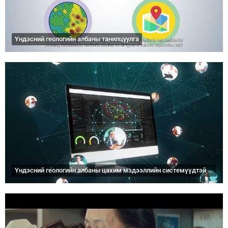
Үндэсний геологийн албаны танилцуулга
Үндэсний геологийн албаны цахим мэдээллийн системүүдтэй танилцана уу.