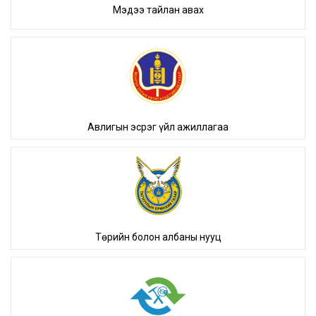
Мэдээ тайлан авах
Авлигын эсрэг үйл ажиллагаа
Төрийн болон албаны нууц