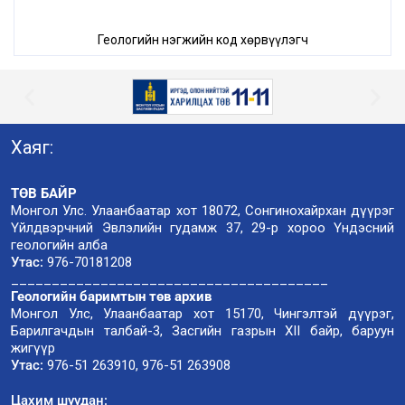
Геологийн нэгжийн код хөрвүүлэгч
Хаяг:
ТӨВ БАЙР
Монгол Улс. Улаанбаатар хот 18072, Сонгинохайрхан дүүрэг
Үйлдвэрчний Эвлэлийн гудамж 37, 29-р хороо Үндэсний
геологийн алба
Утас:
976-70181208
_______________________________________
Геологийн баримтын төв архив
Монгол Улс, Улаанбаатар хот 15170, Чингэлтэй дүүрэг,
Барилгачдын талбай-3, Засгийн газрын XII байр, баруун
жигүүр
Утас:
976-51 263910, 976-51 263908
Цахим шуудан: