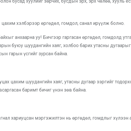
олон бусад хуулийг зөрчих, бусдын эрх, эрх чөлөө, хууль 
, цахим хэлбэрээр өргөдөл, гомдол, санал ирүүлж болно.
йхыг анхаарна уу! Бичгээр гаргасан өргөдөл, гомдолд утг
газрын буюу шуудангийн хаяг, холбоо барих утасны дугаарыг
сын гарын үсгийг зурсан байна.
буцах цахим шуудангийн хаяг, утасны дугаар зэргийг тодорх
саргасан баримт бичиг үнэн зөв байна.
агнал хариуцсан мэргэжилтэн нь өргөдөл, гомдлыг хүлээн а