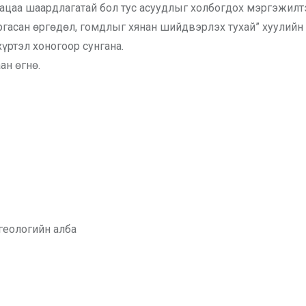
гацаа шаардлагатай бол тус асуудлыг холбогдох мэргэжилт
аргасан өргөдөл, гомдлыг хянан шийдвэрлэх тухай” хуулийн
үртэл хоногоор сунгана.
ан өгнө.
геологийн алба