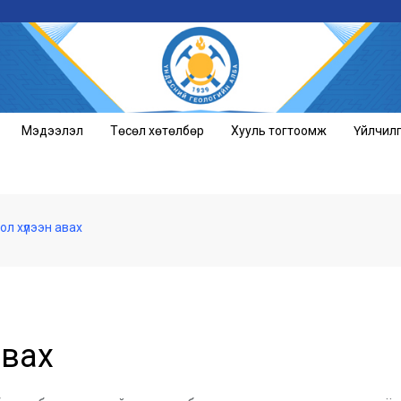
Мэдээлэл
Төсөл хөтөлбөр
Хууль тогтоомж
Үйлчил
л хүлээн авах
авах