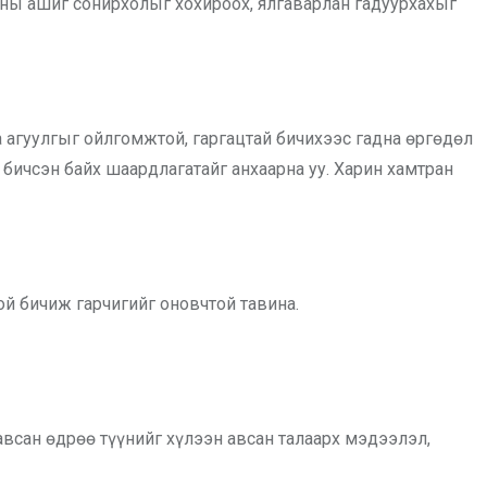
ёсны ашиг сонирхолыг хохироох, ялгаварлан гадуурхахыг
а агуулгыг ойлгомжтой, гаргацтай бичихээс гадна өргөдөл
 бичсэн байх шаардлагатайг анхаарна уу. Харин хамтран
ой бичиж гарчигийг оновчтой тавина.
всан өдрөө түүнийг хүлээн авсан талаарх мэдээлэл,