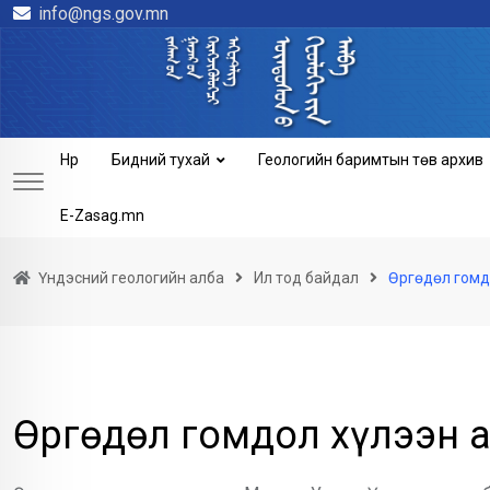
info@ngs.gov.mn
Skip
to
content
Нүүр
Бидний тухай
Геологийн баримтын төв архив
E-Zasag.mn
Үндэсний геологийн алба
Ил тод байдал
Өргөдөл гомдо
Өргөдөл гомдол хүлээн 