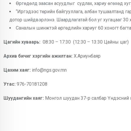
Өргөдөлд заасан асуудлыг судлах, хариу өгөхөд ху
“Иргэдээс төрийн байгууллага, албан тушаалтанд г
дотор шийдвэрлэнэ. Шаардлагатай бол уг хугацааг 30 х
Саналын шинжтэй өргөдлийн хариуг 60 хоногт багта
Цагийн хуваарь:
08:30 – 17:30 (12:30 – 13:30 Цайны цаг)
Архив бичиг хэргийн ажилтан:
Х.Ариунбаяр
Цахим хаяг:
info@ngs.gov.mn
Утас:
976-70181208
Шуудангийн хаяг:
Монгол шуудан 37-р салбар Үндэсний 