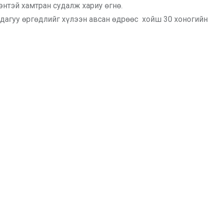
энтэй хамтран судалж хариу өгнө.
 дагуу өргөдлийг хүлээн авсан өдрөөс хойш 30 хоногийн