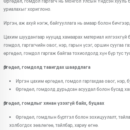
Өргөдөл, гомдол гаргагч нь Монгол Улсын Үндсэн хууль б
уриалахыг хориглоно.
Иргэн, аж ахуй нэгж, байгууллага нь амаар болон бичгээр
Цахим шуудангаар нууцад хамаарах материал илгээхгүй ба
гомдол, гаргагчийн овог, нэр, гарын үсэг, оршин суугаа 
өргөдөл, гомдол гаргаж байгаа тохиолдолд хүн бүр тус ту
Өргөдөл, гомдолд тавигдах шаардлага
Иргэн цахим өргөдөл, гомдол гаргахдаа овог, нэр, 
Өргөдөл, гомдолд дурьдсан асуудал болон бусад хав
Өргөдөл, гомдлыг хянан үзэхгүй байх, буцаах
Өргөдөл, гомдлын бүртгэл болон зохицуулалт, тайл
холбогдох зөвлөгөө, тайлбар, хариу өгнө.