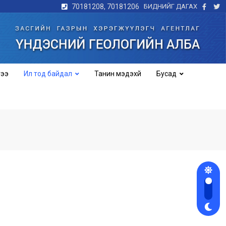
70181208, 70181206
БИДНИЙГ ДАГАХ
гээ
Ил тод байдал
Танин мэдэхүй
Бусад