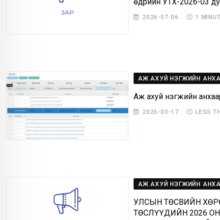
өдрийн УТХ-2026-03 ду
2026-07-06
1 MINU
АЖ АХУЙ НЭГЖИЙН АНХ
Аж ахуй нэгжийн анха
2026-03-17
LESS T
АЖ АХУЙ НЭГЖИЙН АНХ
УЛСЫН ТӨСВИЙН ХӨР
ТӨСЛҮҮДИЙН 2026 ОН