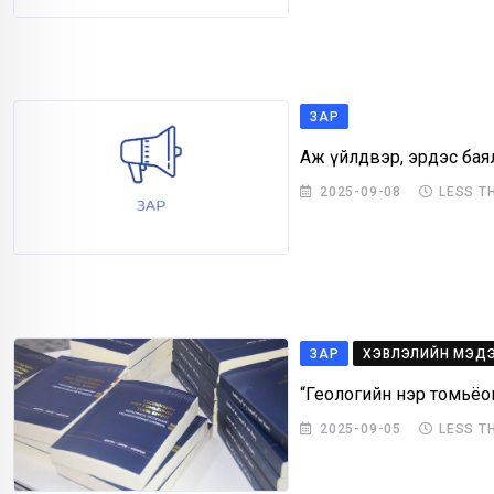
ЗАР
Аж үйлдвэр, эрдэс бая
2025-09-08
LESS T
ЗАР
ХЭВЛЭЛИЙН МЭД
“Геологийн нэр томьёо
2025-09-05
LESS T