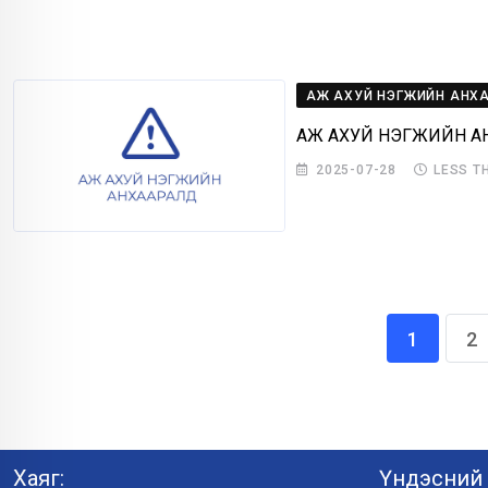
АЖ АХУЙ НЭГЖИЙН АНХ
АЖ АХУЙ НЭГЖИЙН А
2025-07-28
LESS T
1
2
Хаяг:
Үндэсний 