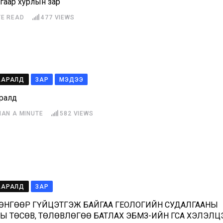
гаар хурлын зар
TE READ
477
VIEWS
ААРАЛД
ЗАР
МЭДЭЭ
аралд
HAN A MINUTE
582
VIEWS
ААРАЛД
ЗАР
ӨНГӨӨР ГҮЙЦЭТГЭЖ БАЙГАА ГЕОЛОГИЙН СУДАЛГААНЫ
Ы ТӨСӨВ, ТӨЛӨВЛӨГӨӨ БАТЛАХ ЭБМЗ-ИЙН ГСА ХЭЛЭЛЦ