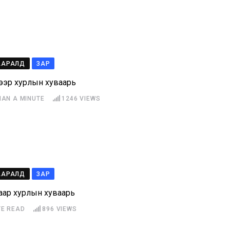
ААРАЛД
ЗАР
ээр хурлын хуваарь
HAN A MINUTE
1246
VIEWS
ААРАЛД
ЗАР
аар хурлын хуваарь
TE READ
896
VIEWS