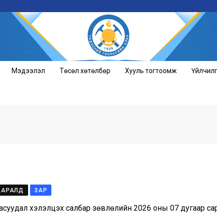
Мэдээлэл
Төсөл хөтөлбөр
Хууль тогтоомж
Үйлчил
ААРАЛД
ЗАР
асуудал хэлэлцэх салбар зөвлөлийн 2026 оны 07 дугаар с