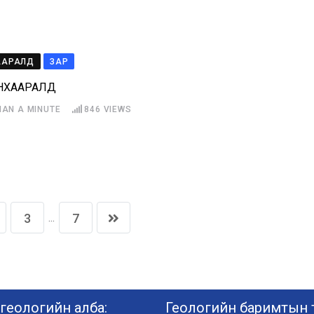
ААРАЛД
ЗАР
НХААРАЛД
HAN A MINUTE
846
VIEWS
...
3
7
геологийн алба:
Геологийн баримтын т