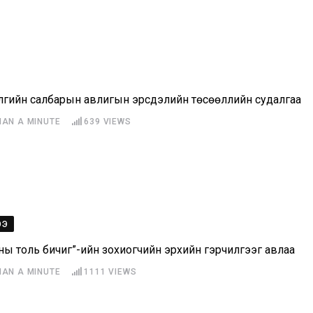
лгийн салбарын авлигын эрсдэлийн төсөөллийн судалгаа
HAN A MINUTE
639
VIEWS
ЭЭ
ны толь бичиг”-ийн зохиогчийн эрхийн гэрчилгээг авлаа
HAN A MINUTE
1111
VIEWS