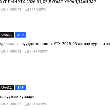
УРЛЫН УТХ-2026-01, 02 ДУГААР ХУРАЛДААН ЗАР
HAN A MINUTE
707
VIEWS
ААРАЛД
ЗАР
далгааны асуудал хэлэлцэх УТХ-2025-05 дугаар хурлын за
HAN A MINUTE
1148
VIEWS
ААРАЛД
ЗАР
авч уулзах хуваарь
HAN A MINUTE
859
VIEWS