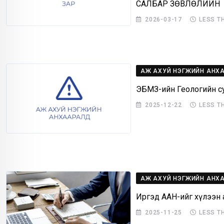
САЛБАР ЗӨВЛӨЛИЙН Х
2026-03-17
LESS T
АЖ АХУЙ НЭГЖИЙН АНХ
ЭБМЗ-ийн Геологийн су
2025-12-22
LESS T
АЖ АХУЙ НЭГЖИЙН АНХ
Иргэд ААН-ийг хүлээн 
2025-11-25
LESS T