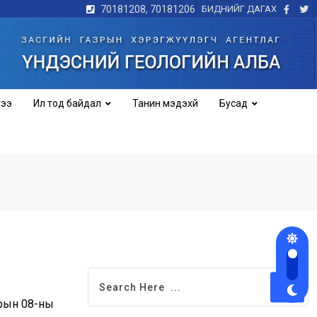
70181208, 70181206
БИДНИЙГ ДАГАХ
гээ
Ил тод байдал
Танин мэдэхүй
Бусад
арын 08-ны