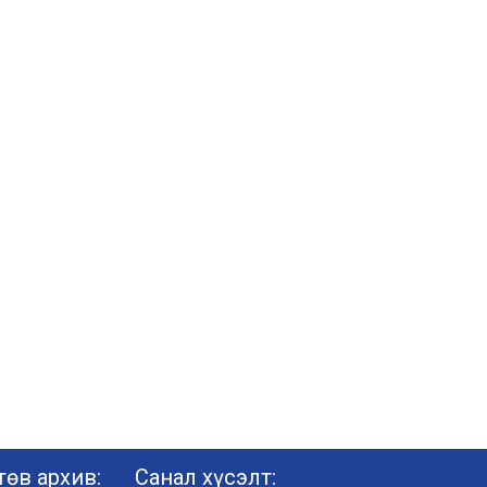
өв архив:
Санал хүсэлт: