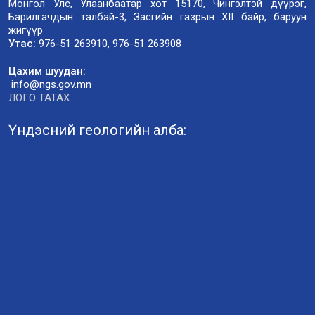
Монгол Улс, Улаанбаатар хот 15170, Чингэлтэй дүүрэг,
Барилгачдын талбай-3, Засгийн газрын XII байр, баруун
жигүүр
Утас:
976-51 263910, 976-51 263908
Цахим шуудан:
info@ngs.gov.mn
ЛОГО ТАТАХ
Үндэсний геологийн алба: