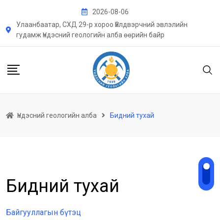
Skip
2026-08-06
to
Улаанбаатар, СХД 29-р хороо Үйлдвэрчний эвлэлийн
content
гудамж Үндэсний геологийн алба өөрийн байр
Үндэсний геологийн алба
Бидний тухай
Бидний тухай
Байгууллагын бүтэц