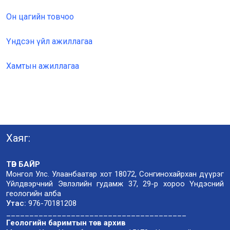
Он цагийн товчоо
Үндсэн үйл ажиллагаа
Хамтын ажиллагаа
Хаяг:
ТӨВ БАЙР
Монгол Улс. Улаанбаатар хот 18072, Сонгинохайрхан дүүрэг
Үйлдвэрчний Эвлэлийн гудамж 37, 29-р хороо Үндэсний
геологийн алба
Утас:
976-70181208
_______________________________________
Геологийн баримтын төв архив