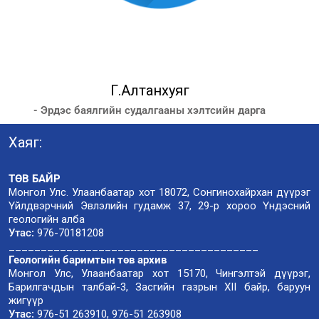
Г.Алтанхуяг
- Эрдэс баялгийн судалгааны хэлтсийн дарга
Хаяг:
ТӨВ БАЙР
Монгол Улс. Улаанбаатар хот 18072, Сонгинохайрхан дүүрэг
Үйлдвэрчний Эвлэлийн гудамж 37, 29-р хороо Үндэсний
геологийн алба
Утас:
976-70181208
_______________________________________
Геологийн баримтын төв архив
Монгол Улс, Улаанбаатар хот 15170, Чингэлтэй дүүрэг,
Барилгачдын талбай-3, Засгийн газрын XII байр, баруун
жигүүр
Утас:
976-51 263910, 976-51 263908