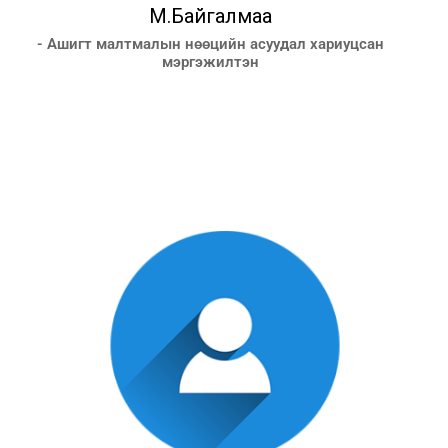
М.Байгалмаа
- Ашигт малтмалын нөөцийн асуудал хариуцсан
мэргэжилтэн