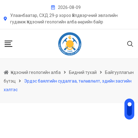
2026-08-09
Улаанбаатар, СХД 29-р хороо Үйлдвэрчний эвлэлийн
гудамж Үндэсний геологийн алба өөрийн байр
Үндэсний геологийн алба
Бидний тухай
Байгууллагын
бүтэц
Эрдэс баялгийн судалгаа, төлөвлөлт, эдийн засгийн
хэлтэс