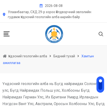
2026-08-08
Улаанбаатар, СХД 29-р хороо Үйлдвэрчний эвлэлийн
гудамж Үндэсний геологийн алба өөрийн байр
Үндэсний геологийн алба
Бидний тухай
Хамтын
ажиллагаа
Үндэсний геологийн алба нь Бүгд найрамдах Солонгос
улс, Бүгд Найрамдах Польш улс, Холбооны Бүгд
Найрамдах Герман Улс
,
Их Британи Умард Ирландын
Нэгдсэн Вант Улс, Австрали, Оросын Холбооны Улс, Бүгд