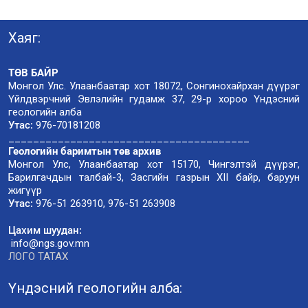
Хаяг:
ТӨВ БАЙР
Монгол Улс. Улаанбаатар хот 18072, Сонгинохайрхан дүүрэг
Үйлдвэрчний Эвлэлийн гудамж 37, 29-р хороо Үндэсний
геологийн алба
Утас:
976-70181208
_______________________________________
Геологийн баримтын төв архив
Монгол Улс, Улаанбаатар хот 15170, Чингэлтэй дүүрэг,
Барилгачдын талбай-3, Засгийн газрын XII байр, баруун
жигүүр
Утас:
976-51 263910, 976-51 263908
Цахим шуудан:
info@ngs.gov.mn
ЛОГО ТАТАХ
Үндэсний геологийн алба: