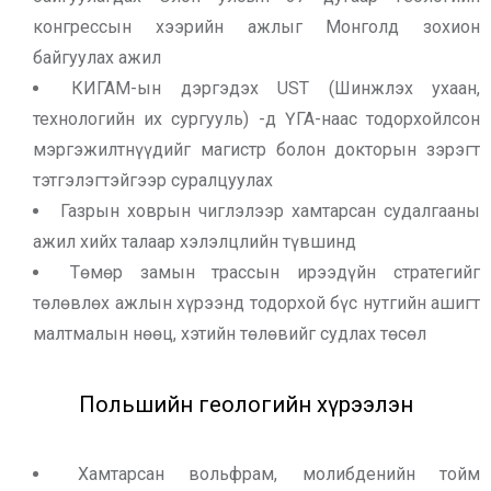
конгрессын хээрийн ажлыг Монголд зохион
байгуулах ажил
КИГАМ-ын дэргэдэх UST (Шинжлэх ухаан,
технологийн их сургууль) -д ҮГА-наас тодорхойлсон
мэргэжилтнүүдийг магистр болон докторын зэрэгт
тэтгэлэгтэйгээр суралцуулах
Газрын ховрын чиглэлээр хамтарсан судалгааны
ажил хийх талаар хэлэлцлийн түвшинд
Төмөр замын трассын ирээдүйн стратегийг
төлөвлөх ажлын хүрээнд тодорхой бүс нутгийн ашигт
малтмалын нөөц, хэтийн төлөвийг судлах төсөл
Польшийн геологийн хүрээлэн
Хамтарсан вольфрам, молибденийн тойм