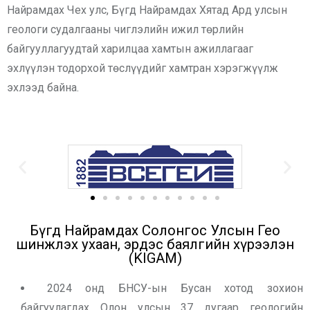
Найрамдах Чех улс, Бүгд Найрамдах Хятад Ард улсын
геологи судалгааны чиглэлийн ижил төрлийн
байгууллагуудтай харилцаа хамтын ажиллагааг
эхлүүлэн тодорхой төслүүдийг хамтран хэрэгжүүлж
эхлээд байна.
Бүгд Найрамдах Солонгос Улсын Гео
шинжлэх ухаан, эрдэс баялгийн хүрээлэн
(KIGAM)
2024 онд БНСУ-ын Бусан хотод зохион
байгуулагдах Олон улсын 37 дугаар геологийн