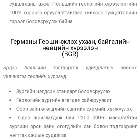
судалгааны ажил Польшийн геологийн хүрээлэнгийн
100% хөрөнгө оруулалттайгаар хийхээр гүйцэтгэлийн
гэрээг боловсруулж байна.
Германы Геошинжлэх ухаан, байгалийн
нөөцийн хүрээлэн
(BGR)
Эрдэс баялгийн тогтвортой удирдлагын зөвлөх
үйлчилгээ төслийн хүрээнд:
Зургийн нэгдсэн стандарт боловсруулах
Геологийн зургийн өгөгдөл сайжруулалт
Орон зайн өгөгдлийн сангийн схемийг хөгжүүлэх
Одоо ашиглагдаж буй 1:200 000-н масштабтай
зургийн орон зайн өгөгдлийн сан болон тэдгээрийг
нэгтгэх ажлын судалгаа