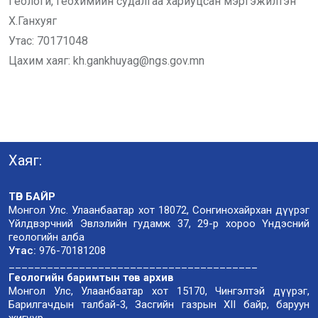
Геологи, геохимийн судалгаа хариуцсан мэргэжилтэн
Х.Ганхуяг
Утас: 70171048
Цахим хаяг: kh.gankhuyag@ngs.gov.mn
Хаяг:
ТӨВ БАЙР
Монгол Улс. Улаанбаатар хот 18072, Сонгинохайрхан дүүрэг
Үйлдвэрчний Эвлэлийн гудамж 37, 29-р хороо Үндэсний
геологийн алба
Утас:
976-70181208
_______________________________________
Геологийн баримтын төв архив
Монгол Улс, Улаанбаатар хот 15170, Чингэлтэй дүүрэг,
Барилгачдын талбай-3, Засгийн газрын XII байр, баруун
жигүүр