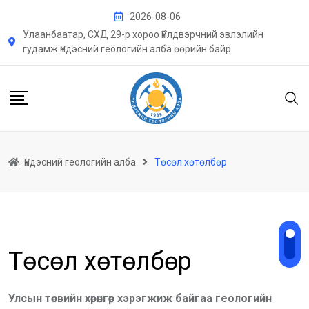
Skip
2026-08-06
to
Улаанбаатар, СХД 29-р хороо Үйлдвэрчний эвлэлийн
content
гудамж Үндэсний геологийн алба өөрийн байр
Үндэсний геологийн алба
Төсөл хөтөлбөр
Төсөл хөтөлбөр
Улсын төсвийн хөрөнгөөр хэрэгжиж байгаа геологийн