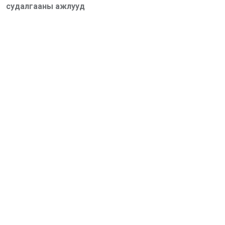
судалгааны ажлууд