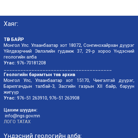
Хаяг:
ТӨВ БАЙР
Монгол Улс. Улаанбаатар хот 18072, Сонгинохайрхан дүүрэг
Үйлдвэрчний Эвлэлийн гудамж 37, 29-р хороо Үндэсний
геологийн алба
Утас:
976-70181208
_______________________________________
Геологийн баримтын төв архив
Монгол Улс, Улаанбаатар хот 15170, Чингэлтэй дүүрэг,
Барилгачдын талбай-3, Засгийн газрын XII байр, баруун
жигүүр
Утас:
976-51 263910, 976-51 263908
Цахим шуудан:
info@ngs.gov.mn
ЛОГО ТАТАХ
Үндэсний геологийн алба: