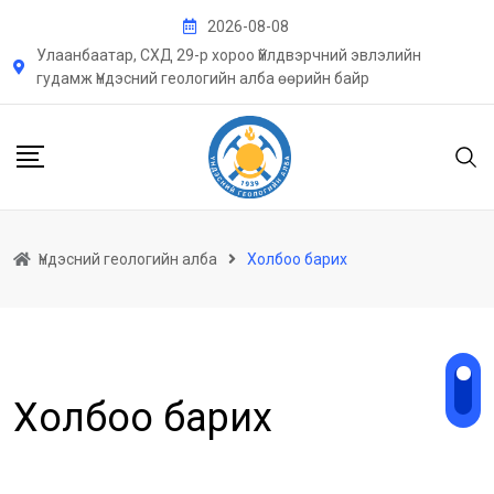
Skip
2026-08-08
to
Улаанбаатар, СХД 29-р хороо Үйлдвэрчний эвлэлийн
content
гудамж Үндэсний геологийн алба өөрийн байр
Үндэсний геологийн алба
Холбоо барих
Холбоо барих