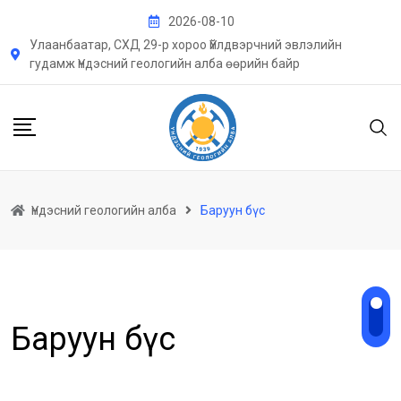
Skip
2026-08-10
to
Улаанбаатар, СХД 29-р хороо Үйлдвэрчний эвлэлийн
content
гудамж Үндэсний геологийн алба өөрийн байр
Үндэсний геологийн алба
Баруун бүс
Баруун бүс