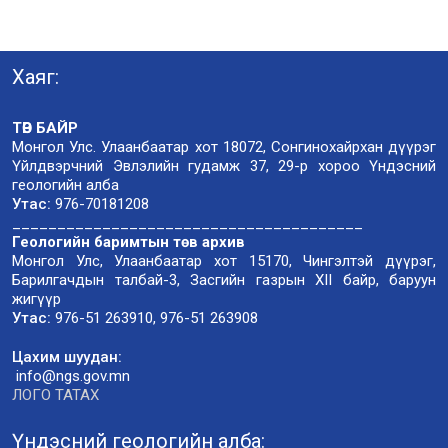
Хаяг:
ТӨВ БАЙР
Монгол Улс. Улаанбаатар хот 18072, Сонгинохайрхан дүүрэг
Үйлдвэрчний Эвлэлийн гудамж 37, 29-р хороо Үндэсний
геологийн алба
Утас:
976-70181208
_______________________________________
Геологийн баримтын төв архив
Монгол Улс, Улаанбаатар хот 15170, Чингэлтэй дүүрэг,
Барилгачдын талбай-3, Засгийн газрын XII байр, баруун
жигүүр
Утас:
976-51 263910, 976-51 263908
Цахим шуудан:
info@ngs.gov.mn
ЛОГО ТАТАХ
Үндэсний геологийн алба: