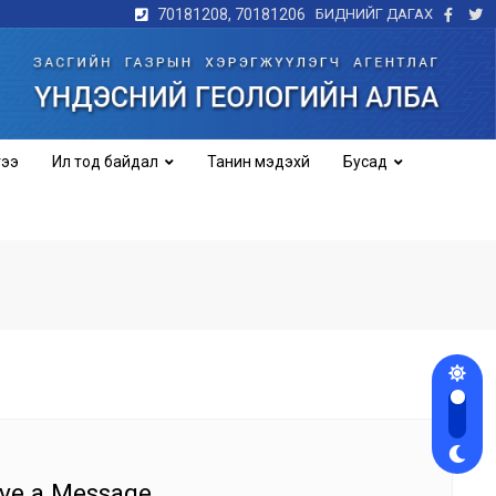
70181208, 70181206
БИДНИЙГ ДАГАХ
гээ
Ил тод байдал
Танин мэдэхүй
Бусад
ve a Message