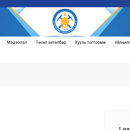
Мэдээлэл
Төсөл хөтөлбөр
Хууль тогтоомж
Үйлчил
Lea