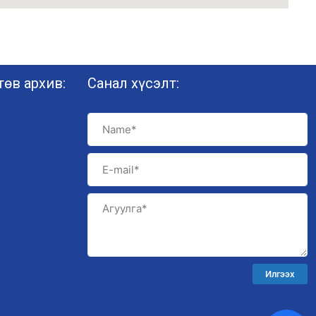
өв архив:
Санал хүсэлт:
Илгээх