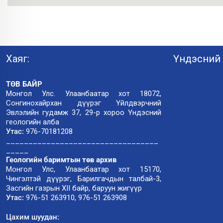
Хаяг:
Үндэсний 
ТӨВ БАЙР
Монгол Улс. Улаанбаатар хот 18072,
Сонгинохайрхан дүүрэг Үйлдвэрчний
Эвлэлийн гудамж 37, 29-р хороо Үндэсний
геологийн алба
Утас:
976-70181208
__________________________________
_____
Геологийн баримтын төв архив
Монгол Улс, Улаанбаатар хот 15170,
Чингэлтэй дүүрэг, Барилгачдын талбай-3,
Засгийн газрын XII байр, баруун жигүүр
Утас:
976-51 263910, 976-51 263908
Цахим шуудан: