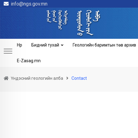
info@ngs.gov.mn
Нүүр
Бидний тухай
Геологийн баримтын төв архив
E-Zasag.mn
Үндэсний геологийн алба
Contact