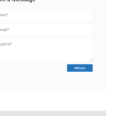
Илгээх