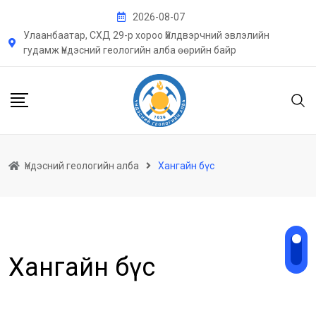
Skip
2026-08-07
to
Улаанбаатар, СХД 29-р хороо Үйлдвэрчний эвлэлийн
content
гудамж Үндэсний геологийн алба өөрийн байр
Үндэсний геологийн алба
Хангайн бүс
Хангайн бүс