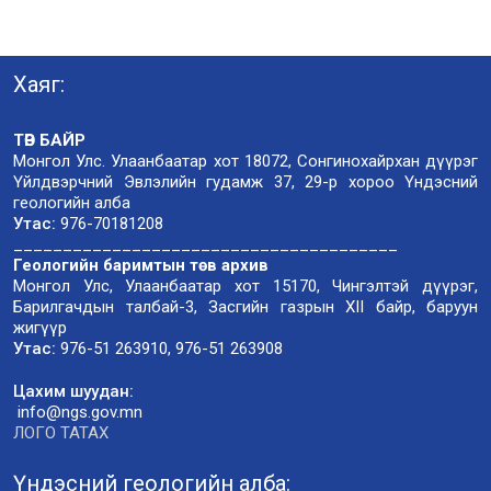
Хаяг:
ТӨВ БАЙР
Монгол Улс. Улаанбаатар хот 18072, Сонгинохайрхан дүүрэг
Үйлдвэрчний Эвлэлийн гудамж 37, 29-р хороо Үндэсний
геологийн алба
Утас:
976-70181208
_______________________________________
Геологийн баримтын төв архив
Монгол Улс, Улаанбаатар хот 15170, Чингэлтэй дүүрэг,
Барилгачдын талбай-3, Засгийн газрын XII байр, баруун
жигүүр
Утас:
976-51 263910, 976-51 263908
Цахим шуудан:
info@ngs.gov.mn
ЛОГО ТАТАХ
Үндэсний геологийн алба: