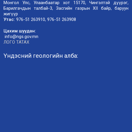
Монгол Улс, Улаанбаатар хот 15170, Чингэлтэй дүүрэг,
Барилгачдын талбай-3, Засгийн газрын XII байр, баруун
жигүүр
Утас:
976-51 263910, 976-51 263908
Цахим шуудан:
info@ngs.gov.mn
ЛОГО ТАТАХ
Үндэсний геологийн алба: