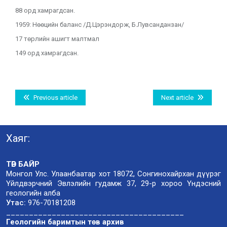
88 орд хамрагдсан.
1959: Нөөцийн баланс /Д.Цэрэндорж, Б.Лувсанданзан/
17 төрлийн ашигт малтмал
149 орд хамрагдсан.
Previous article
Next article
Хаяг:
ТӨВ БАЙР
Монгол Улс. Улаанбаатар хот 18072, Сонгинохайрхан дүүрэг
Үйлдвэрчний Эвлэлийн гудамж 37, 29-р хороо Үндэсний
геологийн алба
Утас:
976-70181208
_______________________________________
Геологийн баримтын төв архив