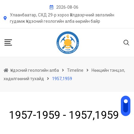
Skip
2026-08-06
to
Улаанбаатар, СХД 29-р хороо Үйлдвэрчний эвлэлийн
content
гудамж Үндэсний геологийн алба өөрийн байр
Үндэсний геологийн алба
Timeline
Нөөцийн тэнцэл,
хөдөлгөөний тухайд
1957,1959
1957-1959 -
1957,1959