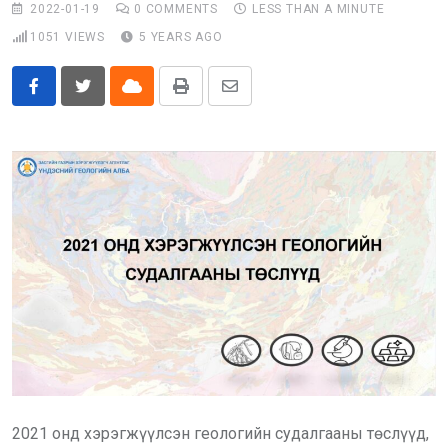
2022-01-19
0
COMMENTS
LESS THAN A MINUTE
Бусад
1051
VIEWS
5 YEARS AGO
E-Zasag.mn
Cloud
Print
Share
via
Email
2021 онд хэрэгжүүлсэн геологийн судалгааны төслүүд,