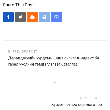
Share This Post:
Cloud
Print
Share
via
Email
PREVIOUS POST
Дөрөвдөгчийн хурдсын шинэ ангилал, индекс ба
гарал үүслийн тэмдэглэгээг баталлаа
NEXT POST
Хурлын огноо өөрчлөгдлөө