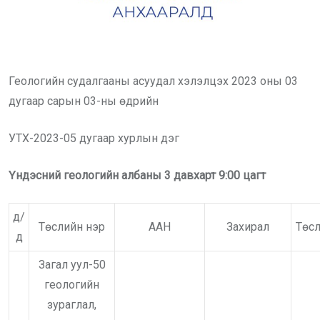
Геологийн судалгааны асуудал хэлэлцэх 2023 оны 03
дугаар сарын 03-ны өдрийн
УТХ-2023-05 дугаар хурлын дэг
Үндэсний геологийн албаны 3 давхарт 9
:00
цагт
д/
Төслийн нэр
ААН
Захирал
Төсл
д
Загал уул-50
геологийн
зураглал,