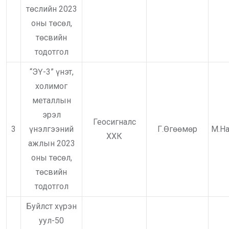
төслийн 2023
оны төсөл,
төсвийн
тодотгол
“ЭҮ-3” үнэт,
холимог
металлын
эрэл
Геосигналс
3
үнэлгээний
Г.Өгөөмөр
М.Н
ХХК
ажлын 2023
оны төсөл,
төсвийн
тодотгол
Буйлст хүрэн
уул-50