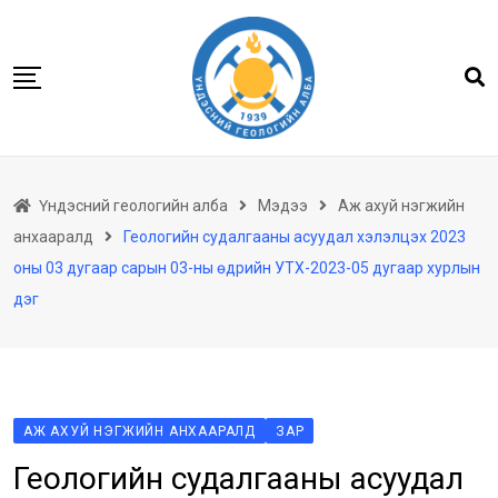
Skip
to
content
Нүүр
Үндэсний геологийн алба
Мэдээ
Аж ахуй нэгжийн
Бидний тухай
анхааралд
Геологийн судалгааны асуудал хэлэлцэх 2023
Геологийн баримтын төв архив
оны 03 дугаар сарын 03-ны өдрийн УТХ-2023-05 дугаар хурлын
Мэдээлэл
дэг
Төсөл хөтөлбөр
Хууль тогтоомж
Үйлчилгээ
АЖ АХУЙ НЭГЖИЙН АНХААРАЛД
ЗАР
Ил тод байдал
Геологийн судалгааны асуудал
Танин мэдэхүй