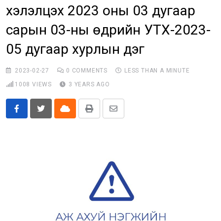
хэлэлцэх 2023 оны 03 дугаар
Бусад
сарын 03-ны өдрийн УТХ-2023-
E-Zasag.mn
05 дугаар хурлын дэг
2023-02-27
0
COMMENTS
LESS THAN A MINUTE
1008
VIEWS
3 YEARS AGO
Cloud
Print
Share
via
Email