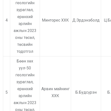
геологийн
зураглал,
ерөнхий
4
Минторес ХХК
Д.Эрдэнэболд
Ц.Б
эрлийн
ажлын 2023
оны төсөл,
төсвийн
тодотгол
Бөөн хөх
уул-50
геологийн
зураглал,
ерөнхий
Арвин майнинг
5
Б.Будсүрэн
Б
эрлийн
ХХК
ажлын 2023
оны төсөл,