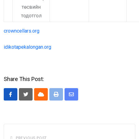
төсвийн
тодотгол
crowncellars.org
idikotapekalongan.org
Share This Post:
Cloud
Print
Share
via
Email
PREVIOUS POST