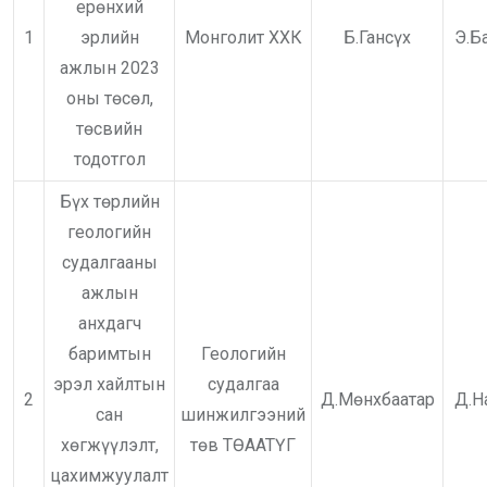
ерөнхий
1
эрлийн
Монголит ХХК
Б.Гансүх
Э.Б
ажлын 2023
оны төсөл,
төсвийн
тодотгол
Бүх төрлийн
геологийн
судалгааны
ажлын
анхдагч
баримтын
Геологийн
эрэл хайлтын
судалгаа
2
Д.Мөнхбаатар
Д.Н
сан
шинжилгээний
хөгжүүлэлт,
төв ТӨААТҮГ
цахимжуулалт