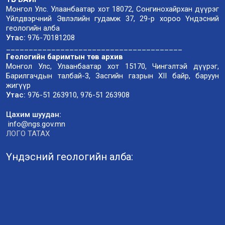
Монгол Улс. Улаанбаатар хот 18072, Сонгинохайрхан дүүрэг
Үйлдвэрчний Эвлэлийн гудамж 37, 29-р хороо Үндэсний
геологийн алба
Утас:
976-70181208
_______________________________________
Геологийн баримтын төв архив
Монгол Улс, Улаанбаатар хот 15170, Чингэлтэй дүүрэг,
Барилгачдын талбай-3, Засгийн газрын XII байр, баруун
жигүүр
Утас:
976-51 263910, 976-51 263908
Цахим шуудан:
info@ngs.gov.mn
ЛОГО ТАТАХ
Үндэсний геологийн алба: