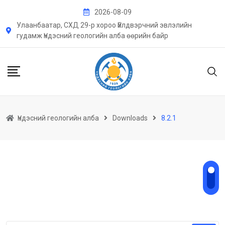
Skip
2026-08-09
to
Улаанбаатар, СХД 29-р хороо Үйлдвэрчний эвлэлийн
content
гудамж Үндэсний геологийн алба өөрийн байр
Үндэсний геологийн алба
Downloads
8.2.1