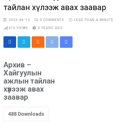
тайлан хүлээж авах заавар
2023-06-12
0
COMMENTS
LESS THAN A MINUTE
415
VIEWS
3 YEARS AGO
Cloud
Print
Share
via
Email
Архив –
Хайгуулын
ажлын тайлан
хүлээж авах
заавар
488
Downloads