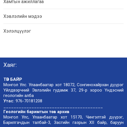
Хамтын ажиллагаа
Хэвлэлийн мэдээ
Хэлэлцүүлэг
Хаяг:
ТӨВ БАЙР
Монгол Улс. Улаанбаатар хот 18072, Сонгинохайрхан дүүрэг
Үйлдвэрчний Эвлэлийн гудамж 37, 29-р хороо Үндэсний
геологийн алба
Утас:
976-70181208
_______________________________________
Геологийн баримтын төв архив
Монгол Улс, Улаанбаатар хот 15170, Чингэлтэй дүүрэг,
Барилгачдын талбай-3, Засгийн газрын XII байр, баруун