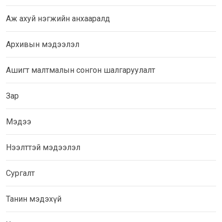
Аж ахуй нэгжийн анхааралд
Архивын мэдээлэл
Ашигт малтмалын сонгон шалгаруулалт
Зар
Мэдээ
Нээлттэй мэдээлэл
Сургалт
Танин мэдэхүй