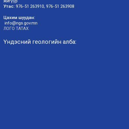
жигүүр
Утас:
976-51 263910, 976-51 263908
Цахим шуудан:
info@ngs.gov.mn
ЛОГО ТАТАХ
Үндэсний геологийн алба: