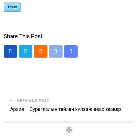
Татах
Share This Post:
Cloud
Print
Share
via
Email
PREVIOUS POST
Архив – Зураглалын тайлан хүлээж авах заавар