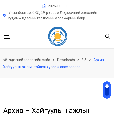
Skip
2026-08-08
to
Улаанбаатар, СХД 29-р хороо Үйлдвэрчний эвлэлийн
content
гудамж Үндэсний геологийн алба өөрийн байр
Үндэсний геологийн алба
Downloads
8.5
Архив –
Хайгуулын ажлын тайлан хүлээж авах заавар
Архив – Хайгуулын ажлын