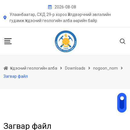
Skip
2026-08-08
to
Улаанбаатар, СХД 29-р хороо Үйлдвэрчний эвлэлийн
content
гудамж Үндэсний геологийн алба өөрийн байр
Үндэсний геологийн алба
Downloads
nogoon_nom
Загвар файл
Загвар файл