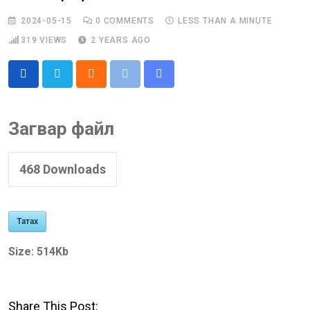
2024-05-15
0
COMMENTS
LESS THAN A MINUTE
319
VIEWS
2 YEARS AGO
Cloud
Print
Share
via
Email
Загвар файл
468
Downloads
Татах
Size:
514Kb
Share This Post: