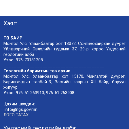
Хаяг:
ТӨВ БАЙР
Монгол Улс. Улаанбаатар хот 18072, Сонгинохайрхан дүүрэг
Үйлдвэрчний Эвлэлийн гудамж 37, 29-р хороо Үндэсний
геологийн алба
Утас:
976-70181208
_______________________________________
Геологийн баримтын төв архив
Монгол Улс, Улаанбаатар хот 15170, Чингэлтэй дүүрэг,
Барилгачдын талбай-3, Засгийн газрын XII байр, баруун
жигүүр
Утас:
976-51 263910, 976-51 263908
Цахим шуудан:
info@ngs.gov.mn
ЛОГО ТАТАХ
Үндэсний геологийн алба: