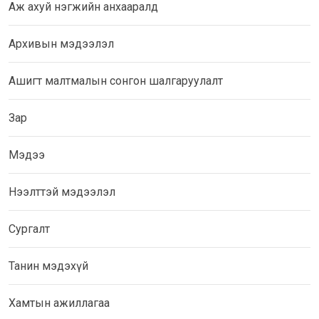
Аж ахуй нэгжийн анхааралд
Архивын мэдээлэл
Ашигт малтмалын сонгон шалгаруулалт
Зар
Мэдээ
Нээлттэй мэдээлэл
Сургалт
Танин мэдэхүй
Хамтын ажиллагаа