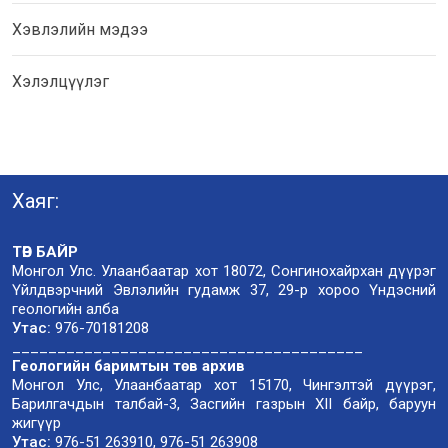
Хэвлэлийн мэдээ
Хэлэлцүүлэг
Хаяг:
ТӨВ БАЙР
Монгол Улс. Улаанбаатар хот 18072, Сонгинохайрхан дүүрэг
Үйлдвэрчний Эвлэлийн гудамж 37, 29-р хороо Үндэсний
геологийн алба
Утас:
976-70181208
_______________________________________
Геологийн баримтын төв архив
Монгол Улс, Улаанбаатар хот 15170, Чингэлтэй дүүрэг,
Барилгачдын талбай-3, Засгийн газрын XII байр, баруун
жигүүр
Утас:
976-51 263910, 976-51 263908