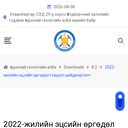
Skip
2026-08-08
to
Улаанбаатар, СХД 29-р хороо Үйлдвэрчний эвлэлийн
content
гудамж Үндэсний геологийн алба өөрийн байр
Үндэсний геологийн алба
Downloads
8.2
2022-
жилийн эцсийн өргөдөл гомдол шийдвэрлэлт
2022-жилийн эцсийн өргөдөл