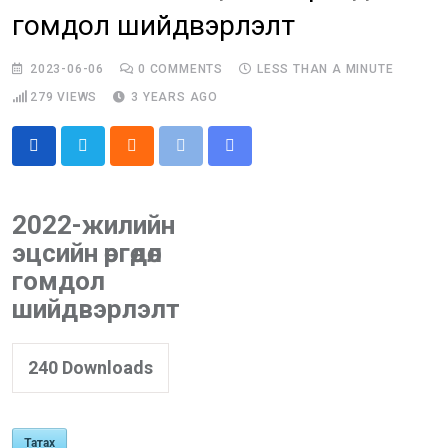
гомдол шийдвэрлэлт
2023-06-06
0
COMMENTS
LESS THAN A MINUTE
279
VIEWS
3 YEARS AGO
Cloud
Print
Share
via
Email
2022-жилийн
эцсийн өргөдөл
гомдол
шийдвэрлэлт
240
Downloads
Татах