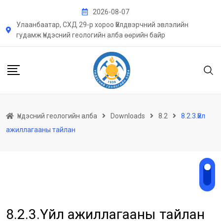
Skip
2026-08-07
to
Улаанбаатар, СХД 29-р хороо Үйлдвэрчний эвлэлийн
content
гудамж Үндэсний геологийн алба өөрийн байр
Үндэсний геологийн алба
Downloads
8.2
8.2.3.Үйл
ажиллагааны тайлан
8.2.3.Үйл ажиллагааны тайлан