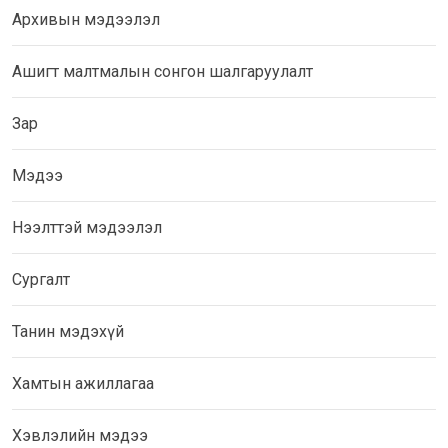
Архивын мэдээлэл
Ашигт малтмалын сонгон шалгаруулалт
Зар
Мэдээ
Нээлттэй мэдээлэл
Сургалт
Танин мэдэхүй
Хамтын ажиллагаа
Хэвлэлийн мэдээ