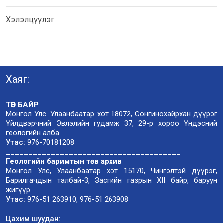
Хэлэлцүүлэг
Хаяг:
ТӨВ БАЙР
Монгол Улс. Улаанбаатар хот 18072, Сонгинохайрхан дүүрэг
Үйлдвэрчний Эвлэлийн гудамж 37, 29-р хороо Үндэсний
геологийн алба
Утас:
976-70181208
_______________________________________
Геологийн баримтын төв архив
Монгол Улс, Улаанбаатар хот 15170, Чингэлтэй дүүрэг,
Барилгачдын талбай-3, Засгийн газрын XII байр, баруун
жигүүр
Утас:
976-51 263910, 976-51 263908
Цахим шуудан: