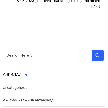
8.2.3 2023 _medeelel hariutsagchin u_a-nd hiisen
HShU
АНГИЛАЛ
Uncategorized
Аж ахуй нэгжийн анхааралд