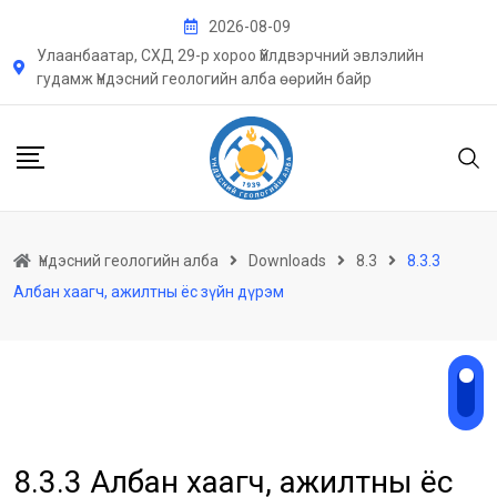
Skip
2026-08-09
to
Улаанбаатар, СХД 29-р хороо Үйлдвэрчний эвлэлийн
content
гудамж Үндэсний геологийн алба өөрийн байр
Үндэсний геологийн алба
Downloads
8.3
8.3.3
Албан хаагч, ажилтны ёс зүйн дүрэм
8.3.3 Албан хаагч, ажилтны ёс