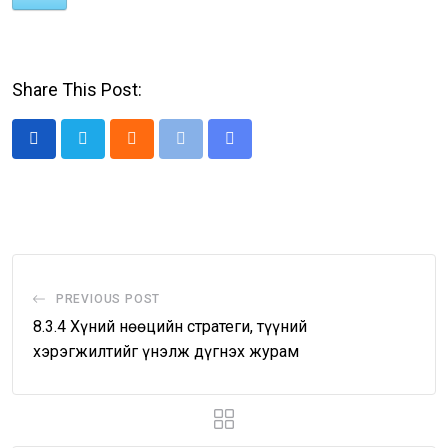
Share This Post:
Cloud
Print
Share
via
Email
PREVIOUS POST
8.3.4 Хүний нөөцийн стратеги, түүний
хэрэгжилтийг үнэлж дүгнэх журам