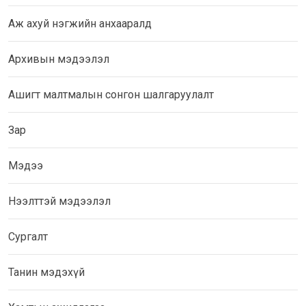
Аж ахуй нэгжийн анхааралд
Архивын мэдээлэл
Ашигт малтмалын сонгон шалгаруулалт
Зар
Мэдээ
Нээлттэй мэдээлэл
Сургалт
Танин мэдэхүй