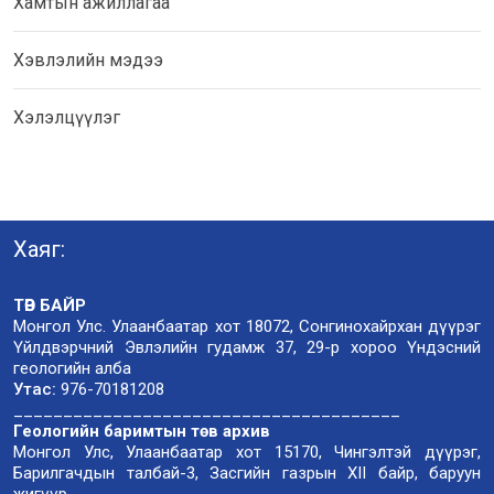
Хамтын ажиллагаа
Хэвлэлийн мэдээ
Хэлэлцүүлэг
Хаяг:
ТӨВ БАЙР
Монгол Улс. Улаанбаатар хот 18072, Сонгинохайрхан дүүрэг
Үйлдвэрчний Эвлэлийн гудамж 37, 29-р хороо Үндэсний
геологийн алба
Утас:
976-70181208
_______________________________________
Геологийн баримтын төв архив
Монгол Улс, Улаанбаатар хот 15170, Чингэлтэй дүүрэг,
Барилгачдын талбай-3, Засгийн газрын XII байр, баруун
жигүүр