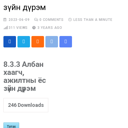
зүйн дүрэм
2023-06-09
0
COMMENTS
LESS THAN A MINUTE
311
VIEWS
3 YEARS AGO
Cloud
Print
Share
via
Email
8.3.3 Албан
хаагч,
ажилтны ёс
зүйн дүрэм
246
Downloads
Татах