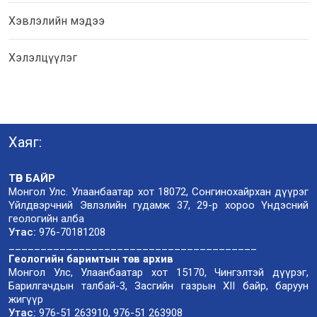
Хэвлэлийн мэдээ
Хэлэлцүүлэг
Хаяг:
ТӨВ БАЙР
Монгол Улс. Улаанбаатар хот 18072, Сонгинохайрхан дүүрэг
Үйлдвэрчний Эвлэлийн гудамж 37, 29-р хороо Үндэсний
геологийн алба
Утас:
976-70181208
_______________________________________
Геологийн баримтын төв архив
Монгол Улс, Улаанбаатар хот 15170, Чингэлтэй дүүрэг,
Барилгачдын талбай-3, Засгийн газрын XII байр, баруун
жигүүр
Утас:
976-51 263910, 976-51 263908