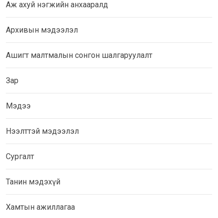
Аж ахуй нэгжийн анхааралд
Архивын мэдээлэл
Ашигт малтмалын сонгон шалгаруулалт
Зар
Мэдээ
Нээлттэй мэдээлэл
Сургалт
Танин мэдэхүй
Хамтын ажиллагаа