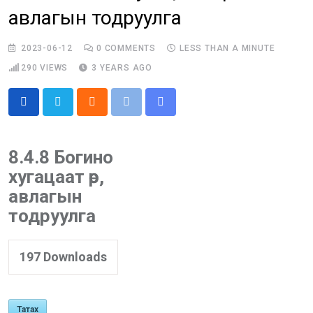
авлагын тодруулга
2023-06-12
0
COMMENTS
LESS THAN A MINUTE
290
VIEWS
3 YEARS AGO
Cloud
Print
Share
via
Email
8.4.8 Богино
хугацаат өр,
авлагын
тодруулга
197
Downloads
Татах