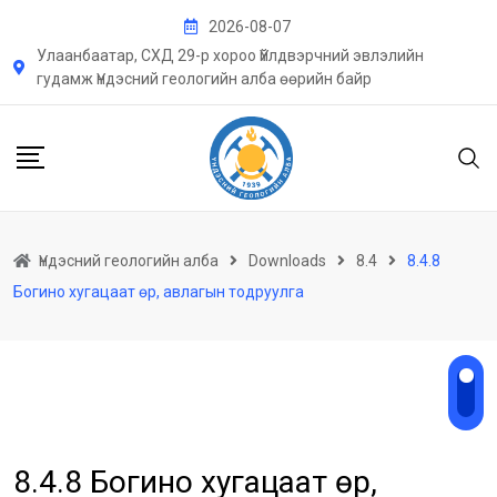
Skip
2026-08-07
to
Улаанбаатар, СХД 29-р хороо Үйлдвэрчний эвлэлийн
content
гудамж Үндэсний геологийн алба өөрийн байр
Үндэсний геологийн алба
Downloads
8.4
8.4.8
Богино хугацаат өр, авлагын тодруулга
8.4.8 Богино хугацаат өр,