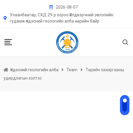
Skip
2026-08-07
to
Улаанбаатар, СХД 29-р хороо Үйлдвэрчний эвлэлийн
content
гудамж Үндэсний геологийн алба өөрийн байр
Үндэсний геологийн алба
Team
Төрийн захиргааны
удирдлагын хэлтэс