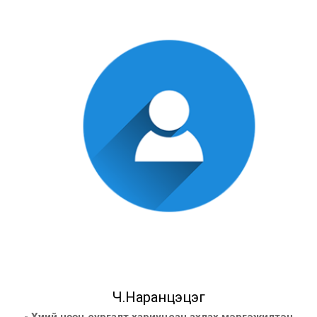
Ч.Наранцэцэг
- Хүний нөөц сургалт хариуцсан ахлах мэргэжилтэн