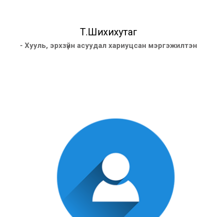
Т.Шихихутаг
- Хууль, эрхзүйн асуудал хариуцсан мэргэжилтэн