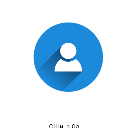
С.Шинэ-Од