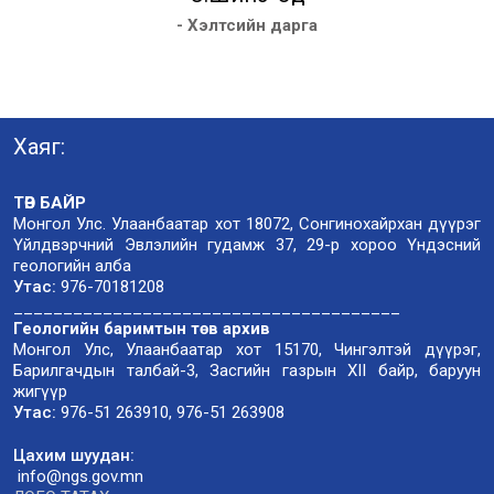
- Хэлтсийн дарга
Хаяг:
ТӨВ БАЙР
Монгол Улс. Улаанбаатар хот 18072, Сонгинохайрхан дүүрэг
Үйлдвэрчний Эвлэлийн гудамж 37, 29-р хороо Үндэсний
геологийн алба
Утас:
976-70181208
_______________________________________
Геологийн баримтын төв архив
Монгол Улс, Улаанбаатар хот 15170, Чингэлтэй дүүрэг,
Барилгачдын талбай-3, Засгийн газрын XII байр, баруун
жигүүр
Утас:
976-51 263910, 976-51 263908
Цахим шуудан:
info@ngs.gov.mn