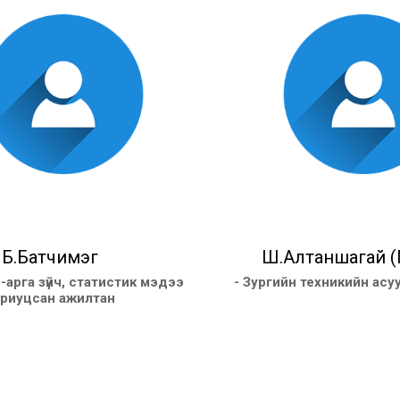
Б.Батчимэг
Ш.Алтаншагай (
-арга зүйч, статистик мэдээ
- Зургийн техникийн асууд
ариуцсан ажилтан