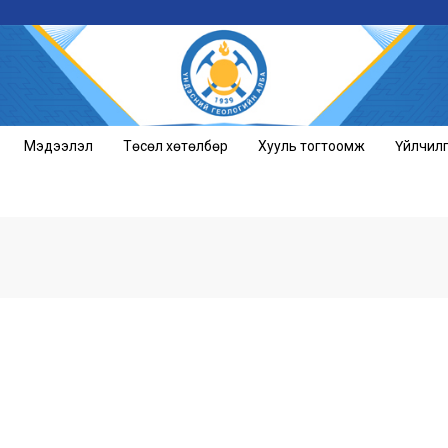
Мэдээлэл
Төсөл хөтөлбөр
Хууль тогтоомж
Үйлчил