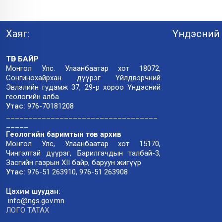
Хаяг:
Үндэсний 
ТӨВ БАЙР
Монгол Улс. Улаанбаатар хот 18072,
Сонгинохайрхан дүүрэг Үйлдвэрчний
Эвлэлийн гудамж 37, 29-р хороо Үндэсний
геологийн алба
Утас:
976-70181208
__________________________________
_____
Геологийн баримтын төв архив
Монгол Улс, Улаанбаатар хот 15170,
Чингэлтэй дүүрэг, Барилгачдын талбай-3,
Засгийн газрын XII байр, баруун жигүүр
Утас:
976-51 263910, 976-51 263908
Цахим шуудан:
info@ngs.gov.mn
ЛОГО ТАТАХ