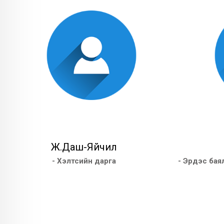
Ж.Даш-Яйчил
- Хэлтсийн дарга
- Эрдэс бая