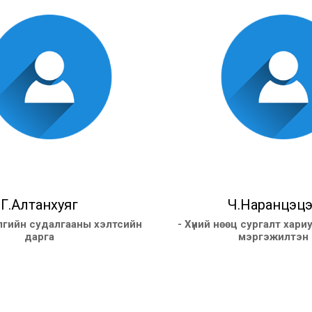
Г.Алтанхуяг
Ч.Наранцэцэ
лгийн судалгааны хэлтсийн
- Хүний нөөц сургалт хари
дарга
мэргэжилтэн