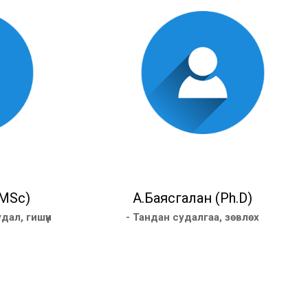
MSc)
А.Баясгалан (Ph.D)
ал, гишүүн
- Тандан судалгаа, зөвлөх