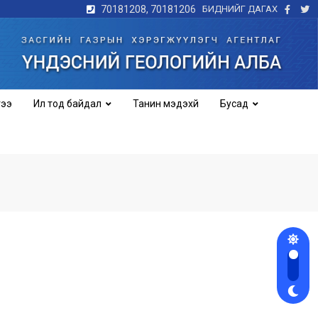
70181208, 70181206
БИДНИЙГ ДАГАХ
гээ
Ил тод байдал
Танин мэдэхүй
Бусад