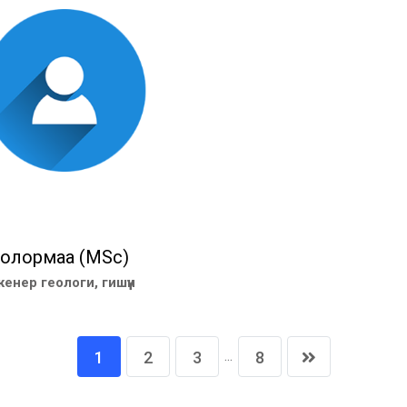
Болормаа (MSc)
женер геологи, гишүүн
...
1
2
3
8