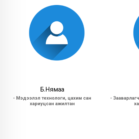
Б.Нямаа
- Мэдээлэл технологи, цахим сан
- Зааварлагч
хариуцсан ажилтан
х