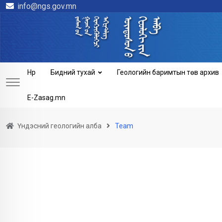
info@ngs.gov.mn
Skip
to
content
Нүүр
Бидний тухай
Геологийн баримтын төв архив
E-Zasag.mn
Үндэсний геологийн алба
Team