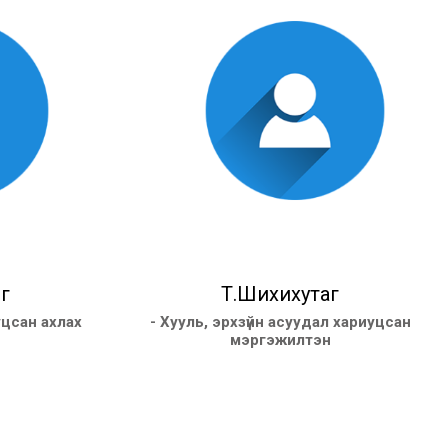
г
Т.Шихихутаг
уцсан ахлах
- Хууль, эрхзүйн асуудал хариуцсан
мэргэжилтэн