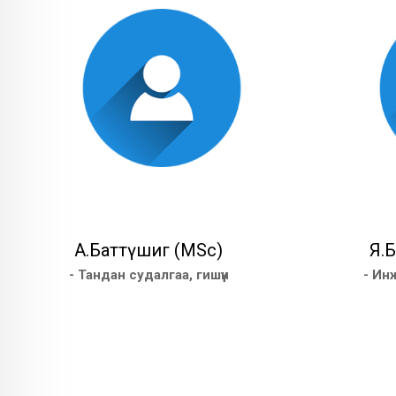
А.Баттүшиг (MSc)
Я.
- Тандан судалгаа, гишүүн
- Ин