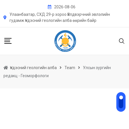
Skip
2026-08-06
to
Улаанбаатар, СХД 29-р хороо Үйлдвэрчний эвлэлийн
content
гудамж Үндэсний геологийн алба өөрийн байр
Үндэсний геологийн алба
Team
Улсын зургийн
редакц - Геоморфологи