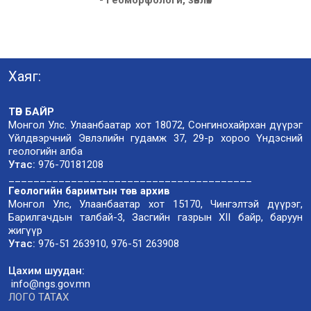
Хаяг:
ТӨВ БАЙР
Монгол Улс. Улаанбаатар хот 18072, Сонгинохайрхан дүүрэг
Үйлдвэрчний Эвлэлийн гудамж 37, 29-р хороо Үндэсний
геологийн алба
Утас:
976-70181208
_______________________________________
Геологийн баримтын төв архив
Монгол Улс, Улаанбаатар хот 15170, Чингэлтэй дүүрэг,
Барилгачдын талбай-3, Засгийн газрын XII байр, баруун
жигүүр
Утас:
976-51 263910, 976-51 263908
Цахим шуудан:
info@ngs.gov.mn
ЛОГО ТАТАХ