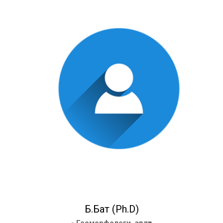
Б.Бат (Ph.D)
- Геоморфологи, зөвлөх