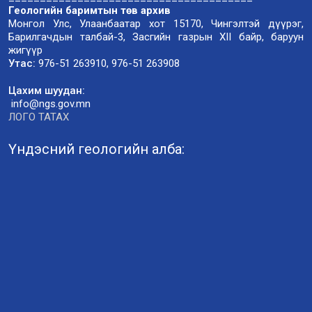
Геологийн баримтын төв архив
Монгол Улс, Улаанбаатар хот 15170, Чингэлтэй дүүрэг,
Барилгачдын талбай-3, Засгийн газрын XII байр, баруун
жигүүр
Утас:
976-51 263910, 976-51 263908
Цахим шуудан:
info@ngs.gov.mn
ЛОГО ТАТАХ
Үндэсний геологийн алба: