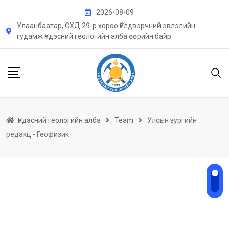
Skip
2026-08-09
to
Улаанбаатар, СХД 29-р хороо Үйлдвэрчний эвлэлийн
content
гудамж Үндэсний геологийн алба өөрийн байр
Үндэсний геологийн алба
Team
Улсын зургийн
редакц - Геофизик