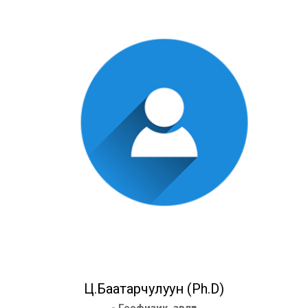
Ц.Баатарчулуун (Ph.D)
- Геофизик, зөвлөх