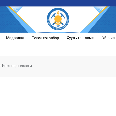
Мэдээлэл
Төсөл хөтөлбөр
Хууль тогтоомж
Үйлчил
- Инженер геологи