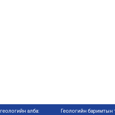
геологийн алба:
Геологийн баримтын т