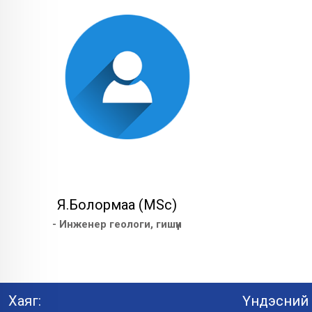
Я.Болормаа (MSc)
- Инженер геологи, гишүүн
Хаяг:
Үндэсний 