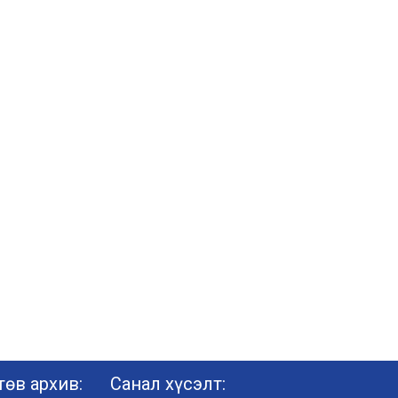
өв архив:
Санал хүсэлт: