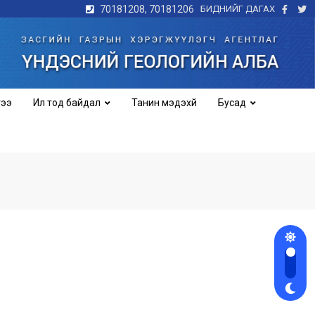
70181208, 70181206
БИДНИЙГ ДАГАХ
гээ
Ил тод байдал
Танин мэдэхүй
Бусад