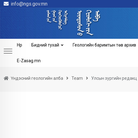
info@ngs.gov.mn
Skip
to
content
Нүүр
Бидний тухай
Геологийн баримтын төв архив
E-Zasag.mn
Үндэсний геологийн алба
Team
Улсын зургийн редакц 