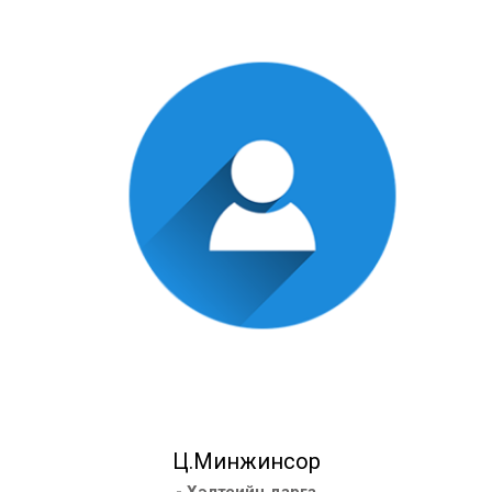
Ц.Минжинсор
- Хэлтсийн дарга