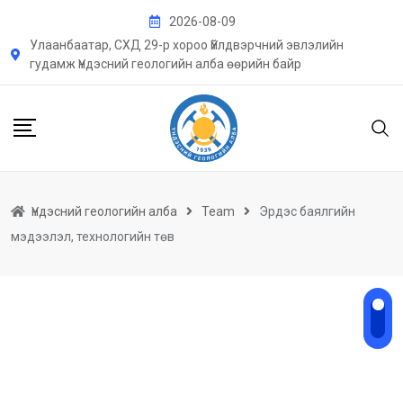
Skip
2026-08-09
to
Улаанбаатар, СХД 29-р хороо Үйлдвэрчний эвлэлийн
content
гудамж Үндэсний геологийн алба өөрийн байр
Үндэсний геологийн алба
Team
Эрдэс баялгийн
мэдээлэл, технологийн төв