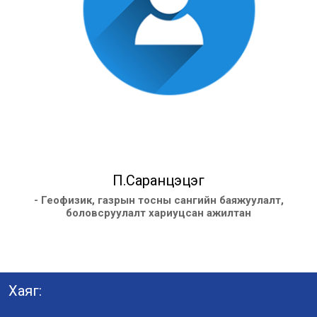
П.Саранцэцэг
- Геофизик, газрын тосны сангийн баяжуулалт,
боловсруулалт хариуцсан ажилтан
Хаяг: