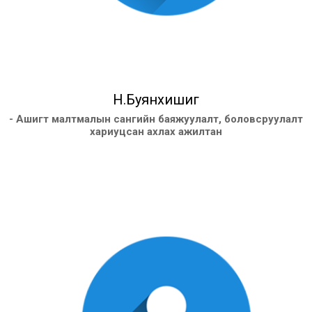
Н.Буянхишиг
- Ашигт малтмалын сангийн баяжуулалт, боловсруулалт
хариуцсан ахлах ажилтан