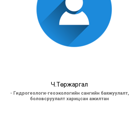
Ч.Төржаргал
- Гидрогеологи-геоэкологийн сангийн баяжуулалт,
боловсруулалт харицсан ажилтан