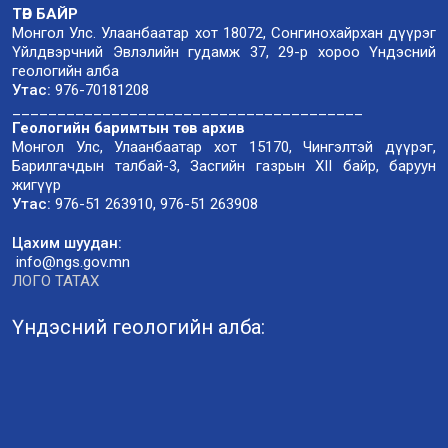
ТӨВ БАЙР
Монгол Улс. Улаанбаатар хот 18072, Сонгинохайрхан дүүрэг
Үйлдвэрчний Эвлэлийн гудамж 37, 29-р хороо Үндэсний
геологийн алба
Утас:
976-70181208
_______________________________________
Геологийн баримтын төв архив
Монгол Улс, Улаанбаатар хот 15170, Чингэлтэй дүүрэг,
Барилгачдын талбай-3, Засгийн газрын XII байр, баруун
жигүүр
Утас:
976-51 263910, 976-51 263908
Цахим шуудан:
info@ngs.gov.mn
ЛОГО ТАТАХ
Үндэсний геологийн алба: