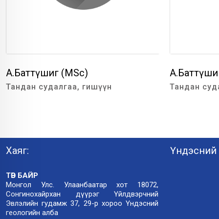
А.Баттүшиг (MSc)
А.Баттүши
Тандан судалгаа, гишүүн
Тандан суд
Хаяг:
Үндэсний 
ТӨВ БАЙР
Монгол Улс. Улаанбаатар хот 18072,
Сонгинохайрхан дүүрэг Үйлдвэрчний
Эвлэлийн гудамж 37, 29-р хороо Үндэсний
геологийн алба