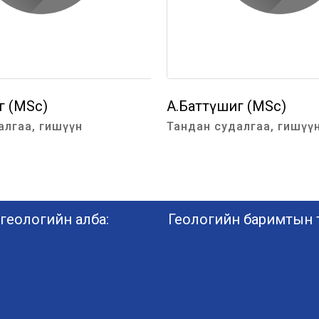
г (MSc)
А.Баттүшиг (MSc)
алгаа, гишүүн
Тандан судалгаа, гишүү
геологийн алба:
Геологийн баримтын т