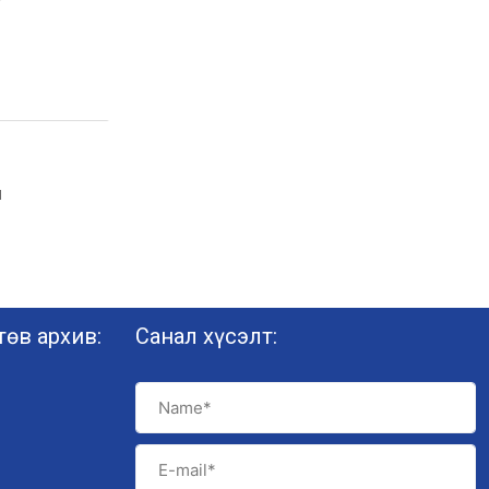
н
өв архив:
Санал хүсэлт: