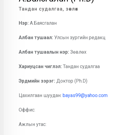
Тандан судалгаа, зөвлөх
Нэр:
А.Баясгалан
Албан тушаал:
Улсын зургийн редакц
Албан тушаалын нэр:
Зөвлөх
Хариуцсан чиглэл:
Тандан судалгаа
Эрдмийн зэрэг:
Доктор (Ph.D)
Цахилгаан шуудан:
bayas99@yahoo.com
Оффис:
Ажлын утас: