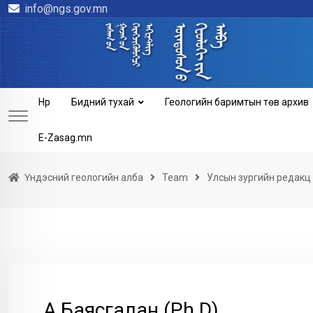
info@ngs.gov.mn
Skip
to
content
Нүүр
Бидний тухай
Геологийн баримтын төв архив
E-Zasag.mn
Үндэсний геологийн алба
Team
Улсын зургийн редакц 
А.Баясгалан (Ph.D)