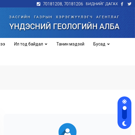
70181208, 70181206
БИДНИЙГ ДАГАХ
гээ
Ил тод байдал
Танин мэдэхүй
Бусад