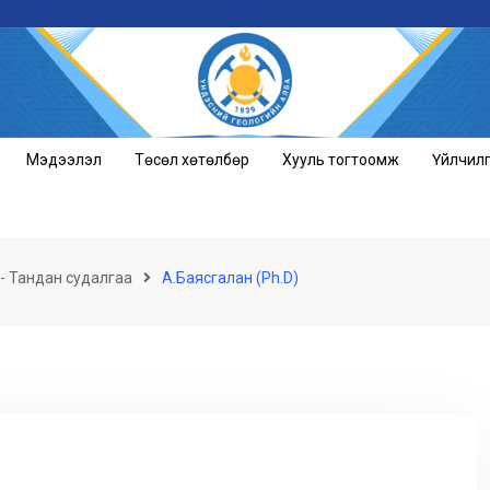
Мэдээлэл
Төсөл хөтөлбөр
Хууль тогтоомж
Үйлчил
- Тандан судалгаа
А.Баясгалан (Ph.D)