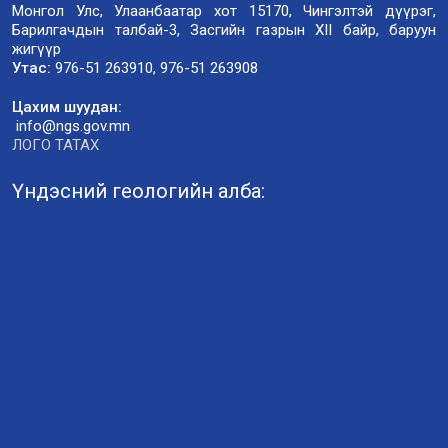
Монгол Улс, Улаанбаатар хот 15170, Чингэлтэй дүүрэг,
Барилгачдын талбай-3, Засгийн газрын XII байр, баруун
жигүүр
Утас:
976-51 263910, 976-51 263908
Цахим шуудан:
info@ngs.gov.mn
ЛОГО ТАТАХ
Үндэсний геологийн алба: