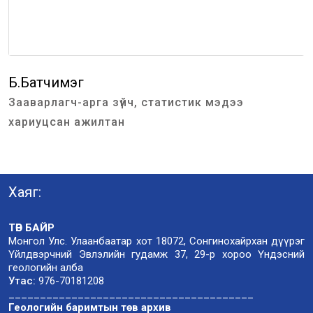
Б.Батчимэг
Зааварлагч-арга зүйч, статистик мэдээ
хариуцсан ажилтан
Хаяг:
ТӨВ БАЙР
Монгол Улс. Улаанбаатар хот 18072, Сонгинохайрхан дүүрэг
Үйлдвэрчний Эвлэлийн гудамж 37, 29-р хороо Үндэсний
геологийн алба
Утас:
976-70181208
_______________________________________
Геологийн баримтын төв архив