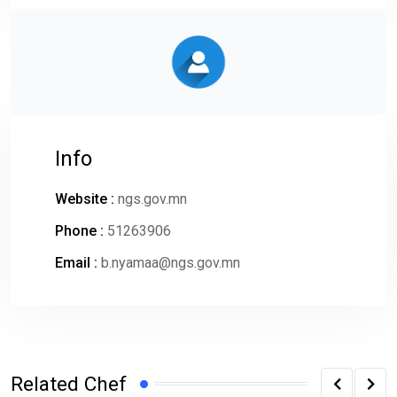
Info
Website :
ngs.gov.mn
Phone :
51263906
Email :
b.nyamaa@ngs.gov.mn
Related Chef