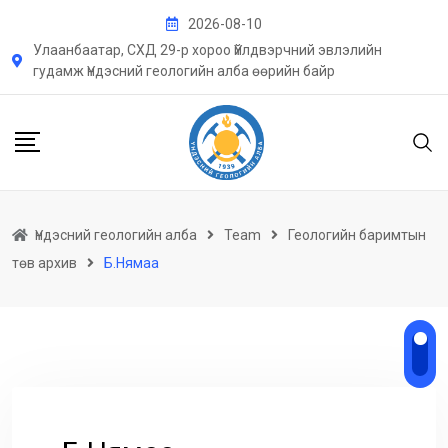
Skip
2026-08-10
to
Улаанбаатар, СХД 29-р хороо Үйлдвэрчний эвлэлийн
content
гудамж Үндэсний геологийн алба өөрийн байр
Үндэсний геологийн алба
Team
Геологийн баримтын
төв архив
Б.Нямаа