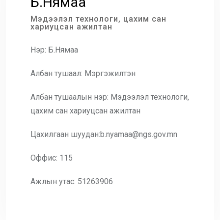
Б.Нямаа
Мэдээлэл технологи, цахим сан
хариуцсан ажилтан
Нэр: Б.Нямаа
Албан тушаал: Мэргэжилтэн
Албан тушаалын нэр: Мэдээлэл технологи,
цахим сан хариуцсан ажилтан
Цахилгаан шуудан:b.nyamaa@ngs.gov.mn
Оффис: 115
Ажлын утас: 51263906