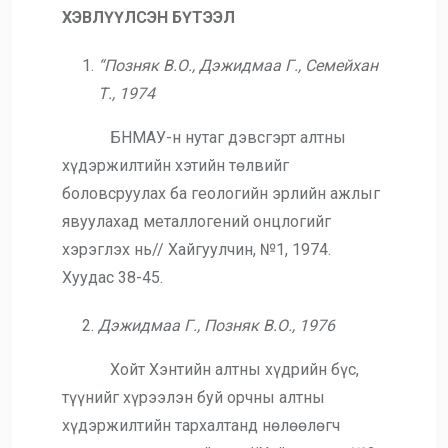
ХЭВЛҮҮЛСЭН БҮТЭЭЛ
“Позняк В.О., Дэжидмаа Г., Семейхан
Т., 1974
БНМАУ-н нутаг дэвсгэрт алтны
хүдэржилтийн хэтийн төлвийг
боловсруулах ба геологийн эрлийн ажлыг
явуулахад металлогений онцлогийг
хэрэглэх нь// Хайгуулчин, №1, 1974.
Хуудас 38-45.
Дэжидмаа Г., Позняк В.О., 1976
Хойт Хэнтийн алтны хүдрийн бүс,
түүнийг хүрээлэн буй орчны алтны
хүдэржилтийн тархалтанд нөлөөлөгч