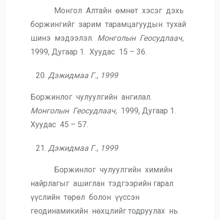
Монгол Алтайн өмнөт хэсэг дэхь
боржингийг зарим тарамцагуудын тухай
шинэ мэдээлэл.
Монголын Геосудлаач,
1999, Дугаар 1. Хуудас 15 – 36.
Дэжидмаа Г., 1999
Боржинлог чулуулгийн ангилал.
Монголын Геосудлаач,
1999, Дугаар 1.
Хуудас 45 – 57.
Дэжидмаа Г., 1999
Боржинлог чулуулгийн химийн
найрлагыг ашиглан тэдгээрийн гарал
үүслийн төрөл болон үүссэн
геодинамикийн нөхцлийг тодруулах нь.