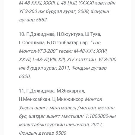
M-48-XXXI, XXXII, L-48-I,II,III, YX,X,XI хавтгайн
УГЗ-200
иж бүрдэл зураг, 2008, Фондын
дугаар 5862.
10. Г.Дэжидмаа, Н.Оюунтуяа, Ш.Туяа,
Г.Соёолмаа, Б.Отгонбаатар нар
“Төв
Монгол-УГЗ-200” төсөл: M-48-XXV, XXVI,
XXVII, L-48-VII,VIII, XIII, XIV хавтгайн
УГЗ-200
иж бүрдэл зураг, 2011, Фондын дугаар
6320.
11. Г.Дэжидмаа, М.Энжаргал,
Н.Мөнхсайхан. Ц.Минжинсор
Монгол
Улсын ашигт малтмалын /метлал, металл
бус, шатдаг ашигт малтмал/
1:1000000-ны
масштабын зургийн шинэчлэл, 2017,
Фондын дугаар 8500