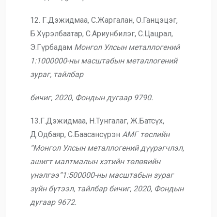
12. Г.Дэжидмаа, С.Жаргалан, О.Ганцэцэг,
Б.Хүрэлбаатар, С.Ариунбилэг, С.Цацрал,
Э.Гүрбадам
Монгол Улсын металлогений
1:1000000-ны масштабын металлогений
зураг, тайлбар
бичиг, 2020,
Фондын дугаар 9790.
13.Г.Дэжидмаа, Н.Тунгалаг, Ж.Батсүх,
Д.Одбаяр, С.Баасансүрэн
АМГ төслийн
“Монгол Улсын металлогений дүүрэгчлэл,
ашигт малтмалын хэтийн
төлөвийн
үнэлгээ“1:500000-ны масштабын зураг
зүйн бүтээл, тайлбар бичиг,
2020,
Фондын
дугаар 9672.