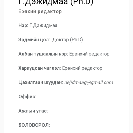
Г.Дэжидмаа (Ph.D)
Ерөнхий редактор
Нэр:
Г.Дэжидмаа
Эрдмийн цол:
Доктор (Ph.D)
Албан тушаалын нэр:
Ерөнхий редактор
Хариуцсан чиглэл:
Ерөнхий редактор
Цахилгаан шуудан:
dejidmaag@gmail.com
Оффис:
Ажлын утас:
БОЛОВСРОЛ: