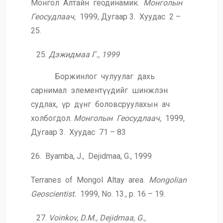
Монгол Алтайн геодинамик.
Монголын
Геосудлаач,
1999, Дугаар 3. Хуудас 2 –
25.
Дэжидмаа Г., 1999
Боржинлог чулуулаг дахь
сарнимал элементүүдийг шинжлэн
судлах, үр дүнг боловсруулахын ач
холбогдол.
Монголын
Геосудлаач,
1999,
Дугаар 3. Хуудас 71 – 83
26. Byamba, J., Dejidmaa, G., 1999
Terranes of Mongol Altay area.
Mongolian
Geoscientist.
1999, No. 13., p. 16 – 19.
Voinkov, D.M., Dejidmaa, G.,