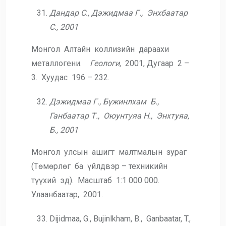
Дандар С., Дэжидмаа Г., Энхбаатар
С., 2001
Монгол Алтайн коллизийн дараахи
металлогени.
Геологи,
2001, Дугаар 2 –
3. Хуудас 196 – 232.
Дэжидмаа Г., Бүжинлхам Б.,
Ганбаатар Т., Оюунтуяа Н., Энхтуяа,
Б., 2001
Монгол улсын ашигт малтмалын зураг
(Төмөрлөг ба үйлдвэр – техникийн
түүхий эд). Масштаб 1:1 000 000.
Улаанбаатар, 2001.
Dijidmaa, G., Bujinlkham, B., Ganbaatar, T.,