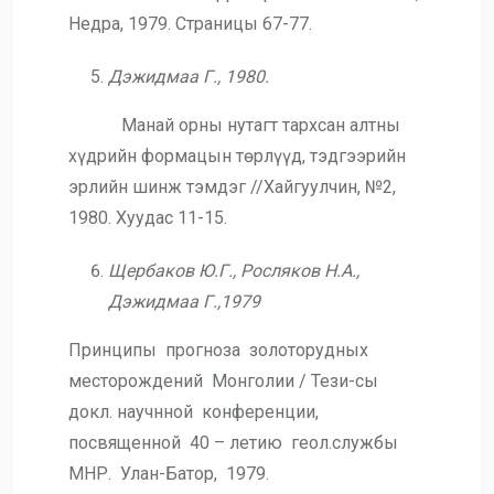
Недра, 1979. Страницы 67-77.
Дэжидмаа Г., 1980.
Манай орны нутагт тархсан алтны
хүдрийн формацын төрлүүд, тэдгээрийн
эрлийн шинж тэмдэг //Хайгуулчин, №2,
1980. Хуудас 11-15.
Щербаков Ю.Г., Росляков Н.А.,
Дэжидмаа Г.,1979
Принципы прогноза золоторудных
месторождений Монголии / Тези-сы
докл. научнной конференции,
посвященной 40 – летию геол.службы
МНР. Улан-Батор, 1979.