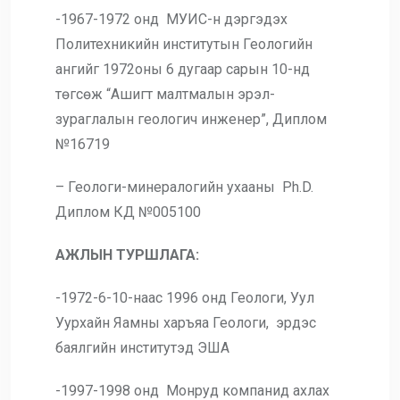
-1967-1972 онд МУИС-н дэргэдэх
Политехникийн институтын Геологийн
ангийг 1972оны 6 дугаар сарын 10-нд
төгсөж “Ашигт малтмалын эрэл-
зураглалын геологич инженер”, Диплом
№16719
– Геологи-минералогийн ухааны Ph.D.
Диплом КД №005100
АЖЛЫН ТУРШЛАГА:
-1972-6-10-наас 1996 онд Геологи, Уул
Уурхайн Яамны харъяа Геологи, эрдэс
баялгийн институтэд ЭША
-1997-1998 онд Монруд компанид ахлах