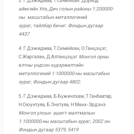
3. Г.Дэжидмаа, Т.Семейхан.
Дорнод
аймгийн Улз, Дөч голын районы 1:200000-
ны масштабын металлогений
зураг,
тайлбар бичиг. Фондын дугаар
4437.
4. Г.Дэжидмаа, Т.Семейхан, О.Ганцэцэг,
С.Жаргалан, Д.Алтанцэцэг
Монгол орны
а
лтны үндсэн хүдэржилтийн
металлогений 1:1000000-ны масштабын
зураг,
Фондын дугаар 4802.
5. Г.Дэжидмаа, Б.Бүжинлхам, Т.Ганбаатар,
Н.Оюунтуяа, Б.Энхтуяа, Н.Мөнх-Эрдэнэ
Монгол улсын ашигт малтмалын
1:1000000-ны масштабын зураг, 2002 он.
Фондын дугаар 5379, 5419