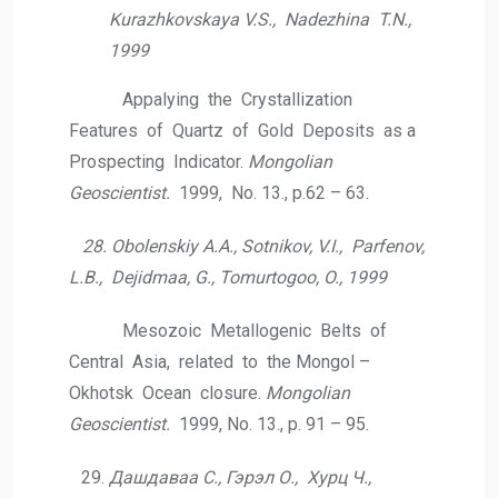
Kurazhkovskaya V.S., Nadezhina T.N.,
1999
Appalying the Crystallization
Features of Quartz of Gold Deposits as a
Prospecting Indicator.
Mongolian
Geoscientist.
1999, No. 13., р.62 – 63.
28. Obolenskiy A.A., Sotnikov, V.I., Parfenov,
L.B., Dejidmaa, G.,
Tomurtogoo, O., 1999
Mesozoic Metallogenic Belts of
Central Asia, related to the Mongol –
Okhotsk Ocean closure.
Mongolian
Geoscientist.
1999, No. 13., p. 91 – 95.
Дашдаваа С., Гэрэл О., Хурц Ч.,