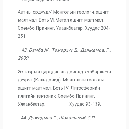
Алтны ордууд// Монголын геологи, ашигт
малтмал, Боть VI:Метал ашигт малтмал.
Соёмбо Прининг, Улаанбаатар. Хуудас 204-
251
43. Бямба Ж., Төмөрхүү Д., Дэжидмаа, Г.,
2009
Эх газрын царцдас нь девонд хэлбэржсэн
дүүрэг (Каледонид). Монголын геологи,
ашигт малтмал, Боть IV: Литосферийн
плитийн тектоник. Соёмбо Прининг,
Улаанбаатар. Хуудас 93-139.
Дэжидмаа Г., Шокальский С.П.