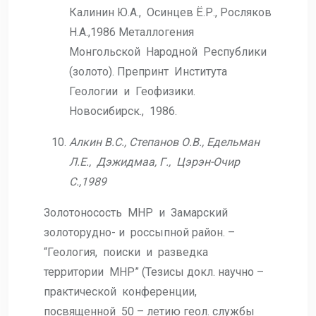
Калинин Ю.А., Осинцев Ё.Р., Росляков
Н.А.,1986 Металлогения
Монгольской Народной Республики
(золото). Препринт Института
Геологии и Геофизики.
Новосибирск., 1986.
Алкин В.С., Степанов О.В., Едельман
Л.Е., Дэжидмаа, Г., Цэрэн-Очир
С.,1989
Золотоносость МНР и Замарский
золоторудно- и россыпной район. –
“Геология, поиски и разведка
территории МНР” (Тезисы докл. научно –
практической конференции,
посвященной 50 – летию геол. службы