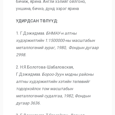
бичиж, ярина. Англи хэлийг ойлгоно,
уншина, бичнэ, дунд зэрэг ярина
УДИРДСАН ТӨСЛҮҮД:
1. Г.Дэжидмаа.
БНМАУ-н алтны
хүдэржилтийн 1:1500000-ны масштабын
металлогений зураг, 1980,
Фондын дугаар
2998.
2. Н.Я.Болотова-Шабаловская,
Г.Дэжидмаа.
Бороо-Зуун модны районы
алтны хүдэржилтийн хэтийн төлөвийг
тодорхойлох том
масштабын
металлогений судалгаа, 1982, Фондын
дугаар 3636.