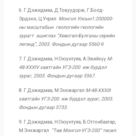
6. Г.Дэжидмаа, Д.Товуудорж, Г.Болд-
Эрдэнэ, Ц.Учрал
Монгол Улсын1:200000-
ны масштабын геологийн геологийн
зурагт ашиглах “Хөвсгөл-
Булганы серийн
легенд”, 2003. Фондын дугаар 5560-9.
7. Г.Дэжидмаа, Н.Оюунтуяа, А.Эвийхүү
M-
48-XXXIV хавтгайн УГЗ-200 иж бүрдэл
зураг, 2003. Фондын дугаар 5567.
8. Г.Дэжидмаа, М.Энхжаргал
M-48-XXXIII
хавтгайн УГЗ-200 иж бүрдэл зураг, 2003.
Фондын дугаар 5733.
9. Г.Дэжидмаа, Н.Оюунтуяа, Б.Отгонбаатар,
М.Энхжаргал
“Төв Монгол-УГЗ-200” төсөл: