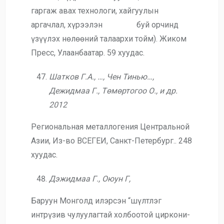
гаргаж авах технологи, хайгуулын
аргачлал, хүрээлэн буй орчинд
үзүүлэх нөлөөний талаархи тойм). Жиком
Пресс, Улаанбаатар. 59 хуудас.
Шатков Г.А., …, Чен Тинью…,
Дежидмаа Г., Төмөртогоо О., и др.
2012
Региональная металлогения Центральной
Азии, Из-во ВСЕГЕИ, Санкт-Петербург.. 248
хуудас.
Дэжидмаа Г., Оюун Г,
Баруун Монголд илэрсэн “шүлтлэг
интрүзив чулуулагтай холбоотой циркони-