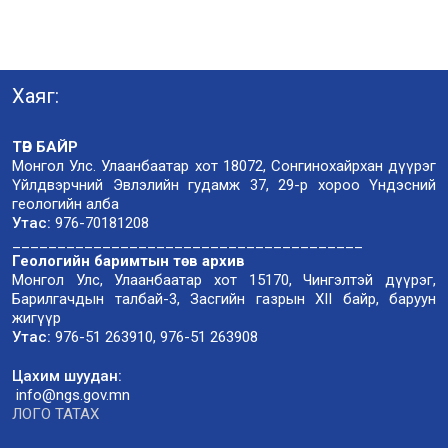
Хаяг:
ТӨВ БАЙР
Монгол Улс. Улаанбаатар хот 18072, Сонгинохайрхан дүүрэг
Үйлдвэрчний Эвлэлийн гудамж 37, 29-р хороо Үндэсний
геологийн алба
Утас:
976-70181208
_______________________________________
Геологийн баримтын төв архив
Монгол Улс, Улаанбаатар хот 15170, Чингэлтэй дүүрэг,
Барилгачдын талбай-3, Засгийн газрын XII байр, баруун
жигүүр
Утас:
976-51 263910, 976-51 263908
Цахим шуудан:
info@ngs.gov.mn
ЛОГО ТАТАХ