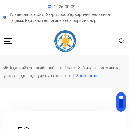
Skip
2026-08-09
to
Улаанбаатар, СХД 29-р хороо Үйлдвэрчний эвлэлийн
content
гудамж Үндэсний геологийн алба өөрийн байр
Үндэсний геологийн алба
Team
Хяналт шинжилгээ,
үнэлгээ, дотоод аудитын хэлтэс
Г.Золжаргал