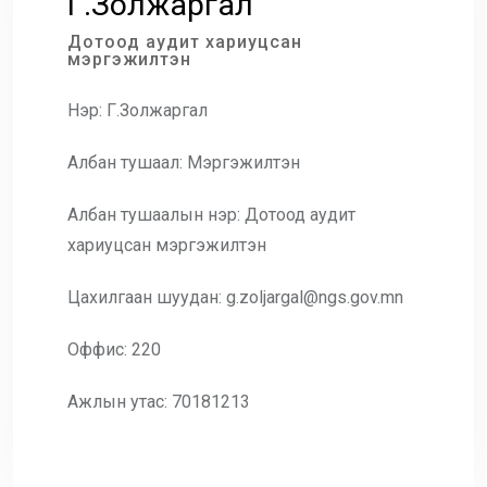
Г.Золжаргал
Дотоод аудит хариуцсан
мэргэжилтэн
Нэр: Г.Золжаргал
Албан тушаал: Мэргэжилтэн
Албан тушаалын нэр: Дотоод аудит
хариуцсан мэргэжилтэн
Цахилгаан шуудан: g.zoljargal@ngs.gov.mn
Оффис: 220
Ажлын утас: 70181213