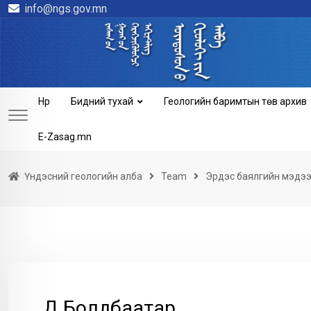
info@ngs.gov.mn
Skip
to
content
Нүүр
Бидний тухай
Геологийн баримтын төв архив
E-Zasag.mn
Үндэсний геологийн алба
Team
Эрдэс баялгийн мэдээ
Д.Болдбаатар