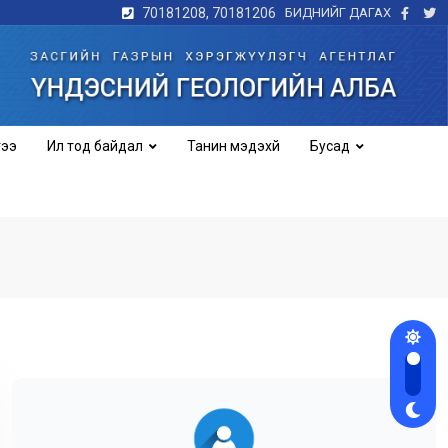
70181208, 70181206
БИДНИЙГ ДАГАХ
гээ
Ил тод байдал
Танин мэдэхүй
Бусад