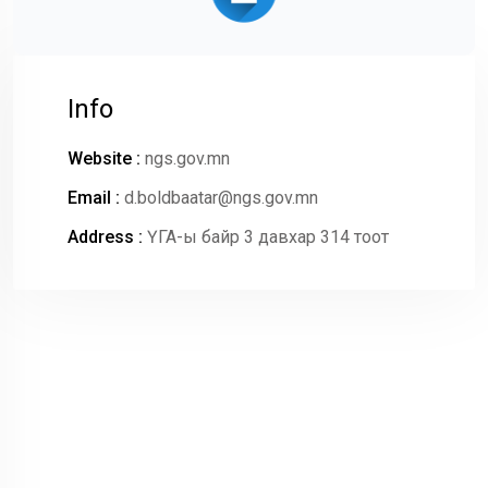
Info
Website :
ngs.gov.mn
Email :
d.boldbaatar@ngs.gov.mn
Address :
ҮГА-ы байр 3 давхар 314 тоот