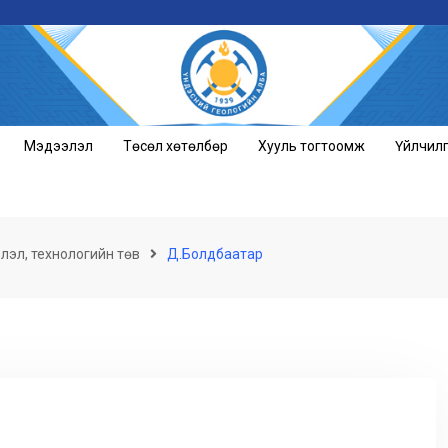
Мэдээлэл
Төсөл хөтөлбөр
Хууль тогтоомж
Үйлчил
лэл, технологийн төв
Д.Болдбаатар