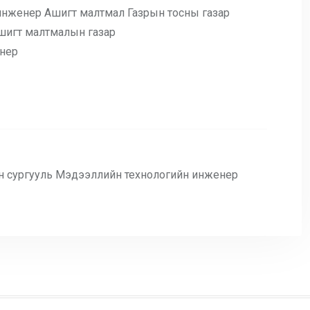
инженер Ашигт малтмал Газрын тосны газар
шигт малтмалын газар
енер
н сургууль Мэдээллийн технологийн инженер