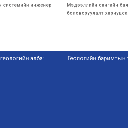
 системийн инженер
Мэдээллийн сангийн бая
боловсруулалт хариуцса
геологийн алба:
Геологийн баримтын т