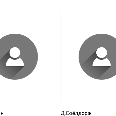
ин
Д.Соёлдорж