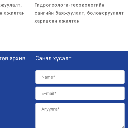
жуулалт,
Гидрогеологи-геоэкологийн
н ажилтан
сангийн баяжуулалт, боловсруулалт
харицсан ажилтан
өв архив:
Санал хүсэлт: