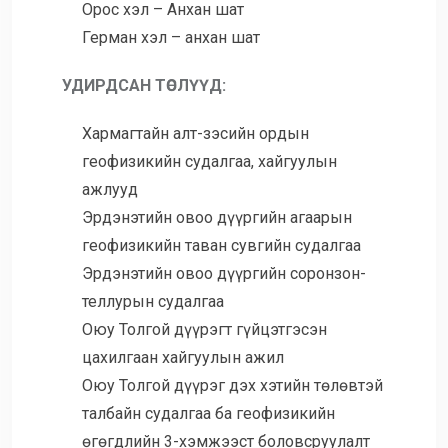
Орос хэл – Анхан шат
Герман хэл – анхан шат
УДИРДСАН ТӨСЛҮҮД:
Хармагтайн алт-зэсийн ордын
геофизикийн судалгаа, хайгуулын
ажлууд
Эрдэнэтийн овоо дүүргийн агаарын
геофизикийн таван сувгийн судалгаа
Эрдэнэтийн овоо дүүргийн соронзон-
теллурын судалгаа
Оюу Толгой дүүрэгт гүйцэтгэсэн
цахилгаан хайгуулын ажил
Оюу Толгой дүүрэг дэх хэтийн төлөвтэй
талбайн судалгаа ба геофизикийн
өгөгдлийн 3-хэмжээст боловсруулалт