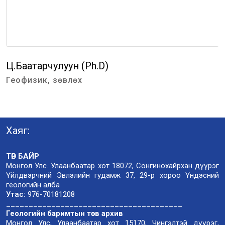
Ц.Баатарчулуун (Ph.D)
Геофизик, зөвлөх
Хаяг:
ТӨВ БАЙР
Монгол Улс. Улаанбаатар хот 18072, Сонгинохайрхан дүүрэг
Үйлдвэрчний Эвлэлийн гудамж 37, 29-р хороо Үндэсний
геологийн алба
Утас:
976-70181208
_______________________________________
Геологийн баримтын төв архив
Монгол Улс, Улаанбаатар хот 15170, Чингэлтэй дүүрэг,