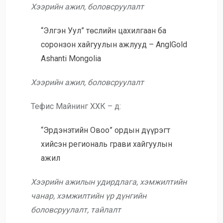
Хээрийн ажил, боловсруулалт
“Элгэн Уул” төслийн цахилгаан ба
соронзон хайгуулын ажлууд – AnglGold
Ashanti Mongolia
Хээрийн ажил, боловсруулалт
Тефис Майнинг ХХК – д:
“Эрдэнэтийн Овоо” ордын дүүрэгт
хийсэн региональ грави хайгуулын
ажил
Хээрийн ажилын удирдлага, хэмжилтийн
чанар, хэмжилтийн үр дүнгийн
боловсруулалт, тайлалт