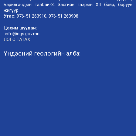
Барилгачдын талбай-3, Засгийн газрын XII байр, баруун
жигүүр
Утас:
976-51 263910, 976-51 263908
Цахим шуудан:
info@ngs.gov.mn
ЛОГО ТАТАХ
Үндэсний геологийн алба: