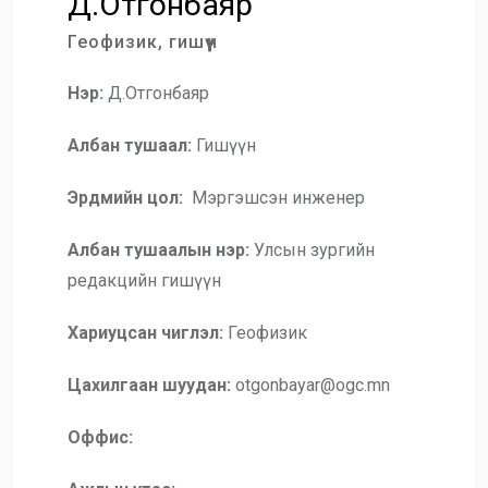
Д.Отгонбаяр
Геофизик, гишүүн
Нэр:
Д.Отгонбаяр
Албан тушаал:
Гишүүн
Эрдмийн цол:
Мэргэшсэн инженер
Албан тушаалын нэр:
Улсын зургийн
редакцийн гишүүн
Хариуцсан чиглэл:
Геофизик
Цахилгаан шуудан:
otgonbayar@ogc.mn
Оффис: