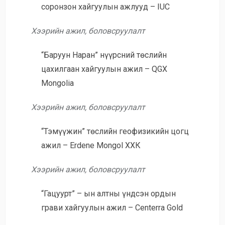
соронзон хайгуулын ажлууд – IUC
Хээрийн ажил, боловсруулалт
“Баруун Наран” нүүрсний төслийн
цахилгаан хайгуулын ажил – QGX
Mongolia
Хээрийн ажил, боловсруулалт
“Тэмүүжин” төслийн геофизикийн цогц
ажил – Erdene Mongol ХХК
Хээрийн ажил, боловсруулалт
“Гацуурт” – ын алтны үндсэн ордын
грави хайгуулын ажил – Centerra Gold