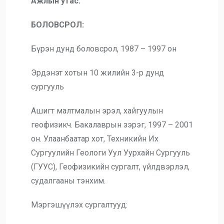
Ажлын утас:
БОЛОВСРОЛ:
Бүрэн дунд боловсрол, 1987 – 1997 он
Эрдэнэт хотын 10 жилийн 3-р дунд
сургууль
Ашигт малтмалын эрэл, хайгуулын
геофизикч. Бакалаврын зэрэг, 1997 – 2001
он. Улаанбаатар хот, Техникийн Их
Сургуулийн Геологи Уул Уурхайн Сургууль
(ГУУС), Геофизикийн сургалт, үйлдвэрлэл,
судалгааны тэнхим.
Мэргэшүүлэх сургалтууд: