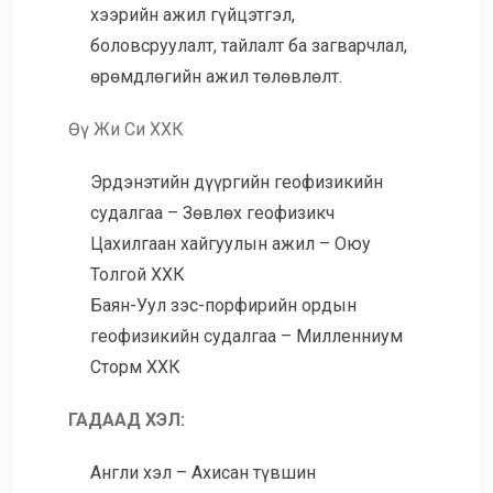
хээрийн ажил гүйцэтгэл,
боловсруулалт, тайлалт ба загварчлал,
өрөмдлөгийн ажил төлөвлөлт.
Өү Жи Си ХХК
Эрдэнэтийн дүүргийн геофизикийн
судалгаа – Зөвлөх геофизикч
Цахилгаан хайгуулын ажил – Оюу
Толгой ХХК
Баян-Уул зэс-порфирийн ордын
геофизикийн судалгаа – Милленниум
Сторм ХХК
ГАДААД ХЭЛ:
Англи хэл – Ахисан түвшин