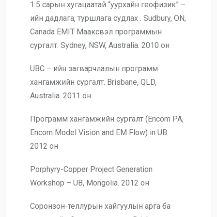
1.5 сарын хугацаатай “уурхайн геофизик” –
ийн дадлага, туршлага судлах . Sudbury, ON,
Canada EMIT Maаксвэл программын
сургалт. Sydney, NSW, Australia. 2010 он
UBC – ийн загварчлалын программ
хангамжийн сургалт. Brisbane, QLD,
Australia. 2011 он
Программ хангамжийн сургалт (Encom PA,
Encom Model Vision and EM Flow) in UB.
2012 он
Porphyry-Copper Project Generation
Workshop – UB, Mongolia. 2012 он
Соронзон-теллурын хайгуулын арга ба