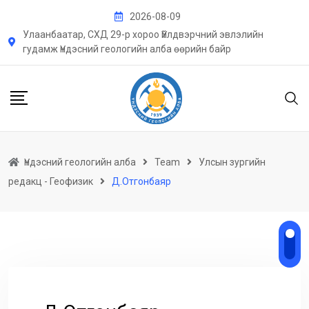
Skip
2026-08-09
to
Улаанбаатар, СХД 29-р хороо Үйлдвэрчний эвлэлийн
content
гудамж Үндэсний геологийн алба өөрийн байр
Үндэсний геологийн алба
Team
Улсын зургийн
редакц - Геофизик
Д.Отгонбаяр