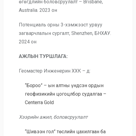
өгөгдлийн боловсруулалт – Brisbane,
Australia. 2023 он
Потенциаль орны 3-хэмжээст урвуу
загварчлалын сургалт, Shenzhen, БНХАУ.
2024 он
АЖЛЫН ТУРШЛАГА:
Геомастер Инженерин ХХК – д:
“Бороо” – ын алтны үндсэн ордын
геофизикийн цогоцлбор судалгаа –
Centerra Gold
Хээрийн ажил, боловсруулалт
“Шивээн гол” төслийн цахилгаан ба