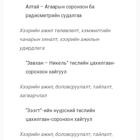
Алтай – Агаарын соронзон ба
радиометрийн судалгаа
Хээрийн ажил төлөвлөлт, хэмжилтийн
чанарын хяналт, хээрийн ажилын
удирдлага
“Завхан – Никель” төслийн цахилгаан-
соронзон хайгуул
Хээрийн ажил, боловсруулалт, тайлалт,
загварчлал
“Зээгт”-ийн нүүрсний төслийн
цахилгаан-соронзон хайгуул
Хээрийн ажил, боловсруулалт, тайлалт,