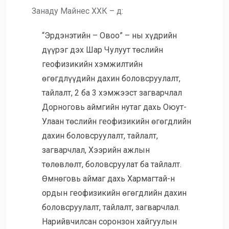
Занаду Майнес ХХК – д:
“Эрдэнэтийн – Овоо” – ны хүдрийн
дүүрэг дэх Шар Чулуут төслийн
геофизикийн хэмжилтийн
өгөгдлүүдийн дахин боловсруулалт,
тайлалт, 2 ба 3 хэмжээст загварчлал
Дорноговь аймгийн нутаг дахь Оюут-
Улаан төслийн геофизикийн өгөгдлийн
дахин боловсруулалт, тайлалт,
загварчлал, Хээрийн ажлын
төлөвлөлт, боловсруулат ба тайлалт.
Өмнөговь аймаг дахь Хармагтай-н
ордын геофизикийн өгөгдлийн дахин
боловсруулалт, тайлалт, загварчлал.
Нарийвчилсан соронзон хайгуулын