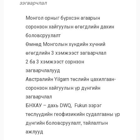
зэгварчлал
Монгол орныг бүрхсэн агаарын
соронзон хайгуулын өгөгдлийн дахин
боловсруулалт
Өмнөд Монголын хүндийн хүчний
өгөгдлийн 3 хэмжээст загварчлал
2 ба 3 хэмжээст сорнзон
загварчлалууд
Австралийн Yilgarn төслийн цахилгаан-
соронзон хайгуулын үр дүнгийн
загварчлал
БНХАУ – дахь DWQ, Fukun зэрэг
төслүүдийн геофизикийн судалгааны үр
дүнгийн боловсруулалт, тайлалтын
ажлууд