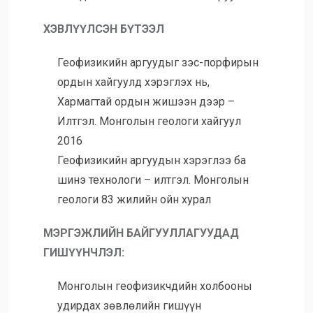
ХЭВЛҮҮЛСЭН БҮТЭЭЛ
Геофизикийн аргуудыг зэс-порфирын
ордын хайгуулд хэрэглэх нь,
Хармагтай ордын жишээн дээр –
Илтгэл. Монголын геологи хайгуул
2016
Геофизикийн аргуудын хэрэглээ ба
шинэ технологи – илтгэл. Монголын
геологи 83 жилийн ойн хурал
МЭРГЭЖЛИЙН БАЙГУУЛЛАГУУДАД
ГИШҮҮНЧЛЭЛ:
Монголын геофизикчдийн холбооны
удирдах зөвлөлийн гишүүн