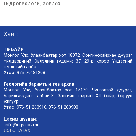
Гидрогеологи, зөвлөх
Хаяг:
ТӨВ БАЙР
Монгол Улс. Улаанбаатар хот 18072, Сонгинохайрхан дүүрэг
Үйлдвэрчний Эвлэлийн гудамж 37, 29-р хороо Үндэсний
геологийн алба
Утас:
976-70181208
_______________________________________
Геологийн баримтын төв архив
Монгол Улс, Улаанбаатар хот 15170, Чингэлтэй дүүрэг,
Барилгачдын талбай-3, Засгийн газрын XII байр, баруун
жигүүр
Утас:
976-51 263910, 976-51 263908
Цахим шуудан:
info@ngs.gov.mn
ЛОГО ТАТАХ