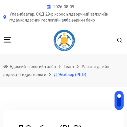
Skip
2026-08-09
to
Улаанбаатар, СХД 29-р хороо Үйлдвэрчний эвлэлийн
content
гудамж Үндэсний геологийн алба өөрийн байр
Үндэсний геологийн алба
Team
Улсын зургийн
редакц - Гидрогеологи
Д.Энхбаяр (Ph.D)