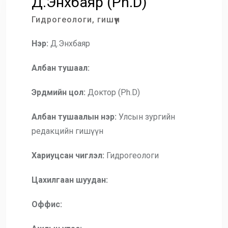
Д.Энхбаяр (Ph.D)
Гидрогеологи, гишүүн
Нэр:
Д.Энхбаяр
Албан тушаал:
Эрдмийн цол:
Доктор (Ph.D)
Албан тушаалын нэр:
Улсын зургийн
редакцийн гишүүн
Хариуцсан чиглэл:
Гидрогеологи
Цахилгаан шуудан:
Оффис: