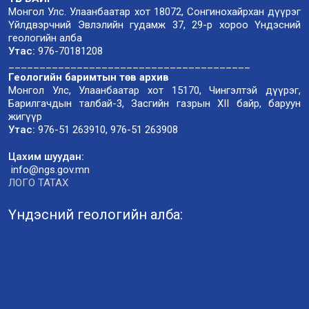
Монгол Улс. Улаанбаатар хот 18072, Сонгинохайрхан дүүрэг
Үйлдвэрчний Эвлэлийн гудамж 37, 29-р хороо Үндэсний
геологийн алба
Утас:
976-70181208
_______________________________________
Геологийн баримтын төв архив
Монгол Улс, Улаанбаатар хот 15170, Чингэлтэй дүүрэг,
Барилгачдын талбай-3, Засгийн газрын XII байр, баруун
жигүүр
Утас:
976-51 263910, 976-51 263908
Цахим шуудан:
info@ngs.gov.mn
ЛОГО ТАТАХ
Үндэсний геологийн алба: