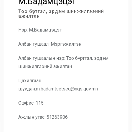
М.Бадамцэцэг
Тоо бүртгэл, эрдэм шинжилгээний
ажилтан
Нэр: М.Бадамцэцэг
Албан тушаал: Мэргэжилтэн
Албан тушаалын нэр: Тоо бүртгэл, эрдэм
шинжилгээний ажилтан
Цахилгаан
шуудан:m.badamtsetseg@ngs.gov.mn
Оффис: 115
Ажлын утас: 51263906