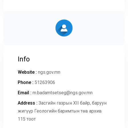
Info
Website :
ngs.gov.mn
Phone :
51263906
Email :
m.badamtsetseg@ngs.gov.mn
Address :
Засгийн газрын XII байр, баруун
жигүүр Геологийн баримтын төв архив
115 тоот