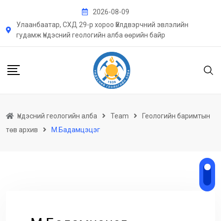
Skip
2026-08-09
to
Улаанбаатар, СХД 29-р хороо Үйлдвэрчний эвлэлийн
content
гудамж Үндэсний геологийн алба өөрийн байр
Үндэсний геологийн алба
Team
Геологийн баримтын
төв архив
М.Бадамцэцэг