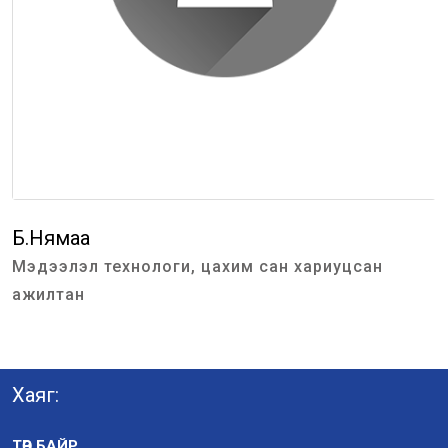
Б.Нямаа
Мэдээлэл технологи, цахим сан хариуцсан
ажилтан
Хаяг:
ТӨВ БАЙР